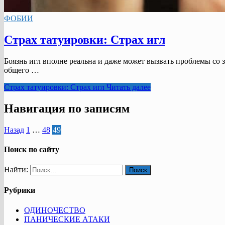
ФОБИИ
Страх татуировки: Страх игл
Боязнь игл вполне реальна и даже может вызвать проблемы со з
общего …
Страх татуировки: Страх игл
Читать далее
Навигация по записям
Назад
1
…
48
49
Поиск по сайту
Найти:
Рубрики
ОДИНОЧЕСТВО
ПАНИЧЕСКИЕ АТАКИ