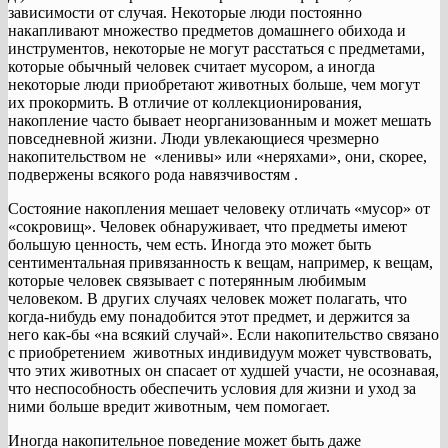
зависимости от случая. Некоторые люди постоянно
накапливают множество предметов домашнего обихода и
инструментов, некоторые не могут расстаться с предметами,
которые обычный человек считает мусором, а иногда
некоторые люди приобретают животных больше, чем могут
их прокормить. В отличие от коллекционирования,
накопление часто бывает неорганизованным и может мешать
повседневной жизни. Люди увлекающиеся чрезмерно
накопительством не «ленивы» или «неряхами», они, скорее,
подвержены всякого рода навязчивостям .
Состояние накопления мешает человеку отличать «мусор» от
«сокровищ». Человек обнаруживает, что предметы имеют
большую ценность, чем есть. Иногда это может быть
сентиментальная привязанность к вещам, например, к вещам,
которые человек связывает с потерянным любимым
человеком. В других случаях человек может полагать, что
когда-нибудь ему понадобится этот предмет, и держится за
него как-бы «на всякий случай». Если накопительство связано
с приобретением животных индивидуум может чувствовать,
что этих животных он спасает от худшей участи, не осознавая,
что неспособность обеспечить условия для жизни и уход за
ними больше вредит животным, чем помогает.
Иногда накопительное поведение может быть даже