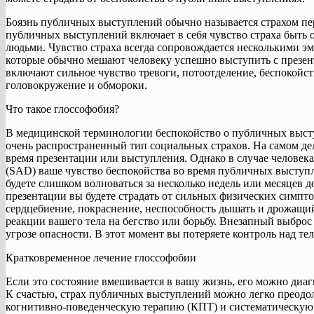
Боязнь публичных выступлений обычно называется страхом пер
публичных выступлений включает в себя чувство страха быт
людьми. Чувство страха всегда сопровождается несколькими 
которые обычно мешают человеку успешно выступить с презе
включают сильное чувство тревоги, потоотделение, беспокойст
головокружение и обмороки.
Что такое глоссофобия?
В медицинской терминологии беспокойство о публичных высту
очень распространенный тип социальных страхов. На самом дел
время презентации или выступления. Однако в случае человек
(SAD) ваше чувство беспокойства во время публичных выступ
будете слишком волноваться за несколько недель или месяцев 
презентации вы будете страдать от сильных физических симпто
сердцебиение, покраснение, неспособность дышать и дрожащий
реакции вашего тела на бегство или борьбу. Внезапный выброс
угрозе опасности. В этот момент вы потеряете контроль над те
Кратковременное лечение глоссофобии
Если это состояние вмешивается в вашу жизнь, его можно диаг
К счастью, страх публичных выступлений можно легко преодол
когнитивно-поведенческую терапию (КПТ) и систематическую 