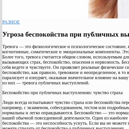
РАЗНОЕ
Угроза беспокойства при публичных в
Тревога — это физиологическое и психологическое состояние, 
когнитивные, соматические и эмоциональные компоненты. Это 
Более того, тревога считается общим словом, используемым д
вызывающих страх, беспокойство, опасения и нервозность. Бесп
себя ведете и чувствуете. Он проявляет реальные физические с
беспокойство, как правило, тревожное и неопределенное, в то
парализует и изнуряет, оказывая значительное влияние на вашу
из них — тревога публичных выступлений.
Беспокойство при публичных выступлениях: чувство страха
Люди всегда испытывают чувство страха или беспокойства пере
например, с экзаменом, собеседованием, тестом или подробным 
нормальны и легко оправдываются. Беспокойство — это нормал
вашей обычной повседневной деятельности. Один из наиболе
беспокойства — это неспособность уснуть. Если вы не можете 
можете страдать от беспокойства о публичных выступлениях.