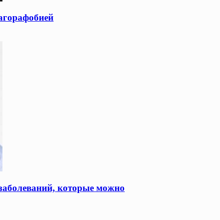
 агорафобией
заболеваний, которые можно