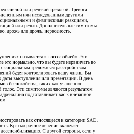
ед сценой или речевой тревогой. Тревога
ь оцененным или исследованным другими
эмоциональными и физическими реакциями,
нтацией или речью. Дополнительные симптомы
во, дрожь или дрожь, нервозность,
плениях называется «глоссофобией». Это
е это нормально, что вы будете нервничать во
а с социальным тревожным расстройством
лений будет контролировать вашу жизнь. Вы
до даты выступления или презентации. В день
мов беспокойства, таких как учащенное
 голос. Эти симптомы являются результатом
 адреналина подготавливает вас к внезапной
лом.
ностировать как относящееся к категории SAD.
еть. Краткосрочное лечение включает
десенсибилизацию. С другой стороны, если у