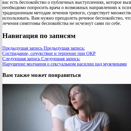
вас есть беспокойство о публичных выступлениях, которое вызы
необходимо попросить врача о возможных направлениях к пси
традиционным методам лечения тревоги, существует множеств
использовать. Вам нужно преодолеть речевое беспокойство, чт
лечения симптомы беспокойства не исчезнут сами по себе.
Навигация по записям
Предыдущая запись
Предыдущая запись:
Сострадание, сочувствие и терпение при ОКР
Следующая запись
Следующая запись:
Нарушение молчания о сексуальном насилии над мужчинами
Вам также может понравиться