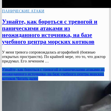
ПАНИЧЕСКИЕ АТАКИ
Узнайте, как бороться с тревогой и
паническими атаками из
неожиданного источника, на базе
учебного центра морских котиков
У меня тревога сопровождалась агорафобией (боязнью
открытых пространств). По крайней мере, это то, что доктор
придумал. Его лечением …
Узнайте, как бороться с тревогой и паническими атаками из
неожиданного источника, на базе учебного центра морских
котиков
Читать далее