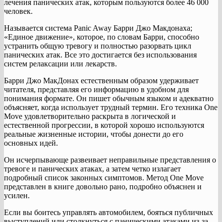
лечения панических атак, которым пользуются более 46 000
человек.
Называется система Panic Away Барри Джо Макдонаха;
«Единое движение», которое, по словам Барри, способно
устранить общую тревогу и полностью разорвать цикл
панических атак. Все это достигается без использования
систем релаксации или лекарств.
Барри Джо МакДонах естественным образом удерживает
читателя, представляя его информацию в удобном для
понимания формате. Он пишет обычным языком и адекватно
объясняет, когда использует трудный термин. Его техника One
Move удовлетворительно раскрыта в логической и
естественной прогрессии, в которой хорошо используются
реальные жизненные истории, чтобы донести до его
основных идей.
Он исчерпывающе развеивает неправильные представления о
тревоге и панических атаках, а затем четко излагает
подробный список законных симптомов. Метод One Move
представлен в книге довольно рано, подробно объяснен и
усилен.
Если вы боитесь управлять автомобилем, бояться публичных
выступлений или столкнуться с паническими атаками из-за