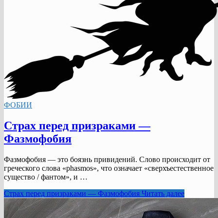
ФОБИИ
Страх перед призраками —
Фазмофобия
Фазмофобия — это боязнь привидений. Слово происходит от
греческого слова «phasmos», что означает «сверхъестественное
существо / фантом», и …
Страх перед призраками — Фазмофобия
Читать далее