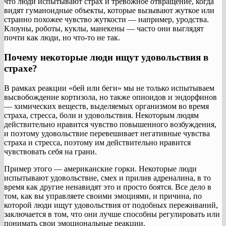
что люди испытывают страх и тревожное отвращение, когда
видят гуманоидные объекты, которые вызывают жуткое или
странно похожее чувство жуткости — например, уродства.
Клоуны, роботы, куклы, манекены — часто они выглядят
почти как люди, но что-то не так.
Почему некоторые люди ищут удовольствия в
страхе?
В рамках реакции «бей или беги» мы не только испытываем
высвобождение кортизола, но также опиоидов и эндорфинов
— химических веществ, выделяемых организмом во время
страха, стресса, боли и удовольствия. Некоторым людям
действительно нравится чувство повышенного возбуждения,
и поэтому удовольствие перевешивает негативные чувства
страха и стресса, поэтому им действительно нравится
чувствовать себя на грани.
Пример этого — американские горки. Некоторые люди
испытывают удовольствие, смех и прилив адреналина, в то
время как другие ненавидят это и просто боятся. Все дело в
том, как вы управляете своими эмоциями, и причина, по
которой люди ищут удовольствия от подобных переживаний,
заключается в том, что они лучше способны регулировать или
понимать свои эмоциональные реакции.