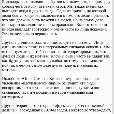
Благодаря распознаванию образов мы знаем, что, например, у
собаки четыре ноги, два уха и хвост. Мы также знаем, как
выглядят люди и другие виды. Одна из причин, по которой
люди боятся клоунов, заключается в том, что люди признают,
что они должны быть похожи на людей, но на самом деле
почему-то выглядят не совсем правильно. Вместо этого они
иногда выглядят гротескно и очень часто их лица искажены.
Это может сильно нервировать.
Другая причина в том, что лицо клоуна не читается. Лица —
один из самых важных невербальных сигналов общения. Мы
используем лица, чтобы понять и интерпретировать то, что
думают люди и их мотивы. Клоуны очень часто выглядят так,
как будто у них застывшая улыбка, поэтому вы не можете
понять, о чем на самом деле думает клоун, и каковы их
мотивы.
Подобные «Оно» Стивена Кинга и недавнее повальное
увлечение «клоунами-убийцами» означают, что люди
воспринимают клоунов негативно, поскольку затем они
связывают их с пугающими и неурегулированными
ситуациями.
Другая теория — это теория «эффекта сверхъестественной
долины», восходящая к 1970-м годам. Некоторые утверждают,