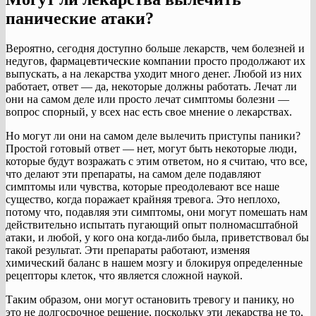
панические атаки?
Вероятно, сегодня доступно больше лекарств, чем болезней и
недугов, фармацевтические компании просто продолжают их
выпускать, а на лекарства уходит много денег. Любой из них
работает, ответ — да, некоторые должны работать. Лечат ли
они на самом деле или просто лечат симптомы болезни —
вопрос спорный, у всех нас есть свое мнение о лекарствах.
Но могут ли они на самом деле вылечить приступы паники?
Простой готовый ответ — нет, могут быть некоторые люди,
которые будут возражать с этим ответом, но я считаю, что все,
что делают эти препараты, на самом деле подавляют
симптомы или чувства, которые преодолевают все наше
существо, когда поражает крайняя тревога. Это неплохо,
потому что, подавляя эти симптомы, они могут помешать нам
действительно испытать пугающий опыт полномасштабной
атаки, и любой, у кого она когда-либо была, приветствовал бы
такой результат. Эти препараты работают, изменяя
химический баланс в нашем мозгу и блокируя определенные
рецепторы клеток, что является сложной наукой.
Таким образом, они могут остановить тревогу и панику, но
это не долгосрочное решение, поскольку эти лекарства не то,