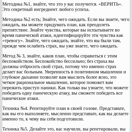
Методика №1, знайте, что это у вас получится. «ВЕРИТЬ».
Это секретный ингредиент любого успеха.
Методика №2 есть; Знайте, чего ожидать. Если вы знаете, чего
ожидать, вы можете придумать план, как преодолеть
препятствие. Знайте чувства, которые вы испытываете во
время панической атаки, идентифицируйте эти чувства как
«тревогу». Знайте, чего ожидать, знайте, что вы были там,
прежде чем ослабить страх, вы уже знаете, чего ожидать.
Метод № 3, знайте, каков план, чтобы справиться с этим
беспокойством. Беспокойство бессильно; без страха вы
должны отбросить свой страх, потому что именно страх
делает вас больным. Уверенность в позитивном мышлении и
глубокое дыхание позволят вам мыслить более ясно, это
четкое рациональное мышление, которое поможет вам
пережить приступ паники. Как только вы узнаете, что можете
победить одну паническую атаку, вы сможете победить все
панические атаки.
Техника №4. Репетируйте план в своей голове. Представьте,
как вы его выполняете, мысленно представьте, как вы делаете
именно то, к чему вы себя подготовили.
Техника №5. Делайте это, вас научили, вы репетировали, вы