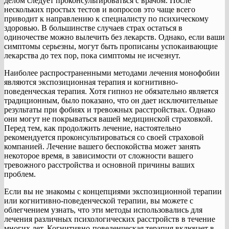
делом следует проконсультироваться с врачом. После
нескольких простых тестов и вопросов это чаще всего
приводит к направлению к специалисту по психическому
здоровью. В большинстве случаев страх остаться в
одиночестве можно вылечить без лекарств. Однако, если ваши
симптомы серьезны, могут быть прописаны успокаивающие
лекарства до тех пор, пока симптомы не исчезнут.
Наиболее распространенными методами лечения монофобии
являются экспозиционная терапия и когнитивно-
поведенческая терапия. Хотя гипноз не обязательно является
традиционным, было показано, что он дает исключительные
результаты при фобиях и тревожных расстройствах. Однако
они могут не покрываться вашей медицинской страховкой.
Перед тем, как продолжить лечение, настоятельно
рекомендуется проконсультироваться со своей страховой
компанией. Лечение вашего беспокойства может занять
некоторое время, в зависимости от сложности вашего
тревожного расстройства и основной причины ваших
проблем.
Если вы не знакомы с концепциями экспозиционной терапии
или когнитивно-поведенческой терапии, вы можете с
облегчением узнать, что эти методы использовались для
лечения различных психологических расстройств в течение
многих лет. Когнитивно-поведенческая терапия включает в