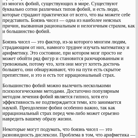
из многих фобий, существующих в мире. Существуют
буквально сотни различных типов фобий, и есть люди,
которые страдают практически от всего, что вы можете себе
представить. Боязнь чисел — одна из наиболее неясных
причин, вызванная рациональным и нелогичным страхом, как
и большинство фобий.
Боязнь чисел — это фактор, из-за которого многим людям,
страдающим от них, намного труднее изучать математику и
арифметику. Это состояние, при котором мозг просто не
может обойти ряд фигур и становится разочарованным и
тревожным, потому что, хотя они могут хотеть достичь
большего, они обнаруживают, что на пути есть скрытое
препятствие, и это и есть тот иррациональный страх.
Большинство фобий можно вылечить несколькими
психологическими методами. Достаточно популярным
методом лечения фобий является гипноз, хотя его
эффективность не подтверждается теми, кто занимается
наукой. Преодоление фобии особенно важно, так как
иррациональный страх перед чем-либо может серьезно
навредить вашему образу жизни.
Некоторые могут подумать, что боязнь чисел — это
разновидность дислексии. Проблема в том, что арифметика —