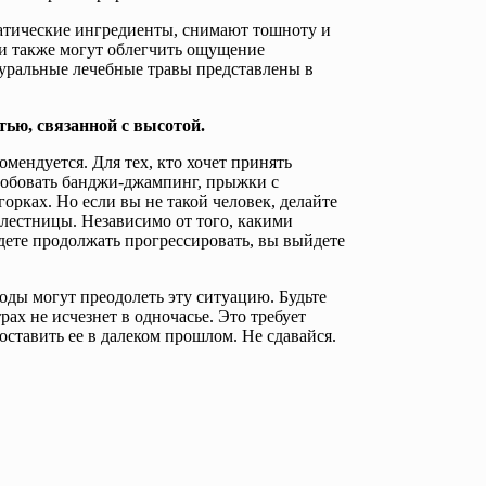
атические ингредиенты, снимают тошноту и
ни также могут облегчить ощущение
туральные лечебные травы представлены в
тью, связанной с высотой.
омендуется. Для тех, кто хочет принять
робовать банджи-джампинг, прыжки с
орках. Но если вы не такой человек, делайте
лестницы. Независимо от того, какими
удете продолжать прогрессировать, вы выйдете
оды могут преодолеть эту ситуацию. Будьте
рах не исчезнет в одночасье. Это требует
ставить ее в далеком прошлом. Не сдавайся.