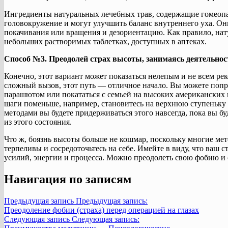
Ингредиенты натуральных лечебных трав, содержащие гомеоп
головокружение и могут улучшить баланс внутреннего уха. О
покачивания или вращения и дезориентацию. Как правило, на
небольших растворимых таблетках, доступных в аптеках.
Способ №3. Преодолей страх высоты, занимаясь деятельнос
Конечно, этот вариант может показаться нелепым и не всем рек
сложный вызов, этот путь — отличное начало. Вы можете поп
парашютом или покататься с семьей на высоких американских г
шаги поменьше, например, становитесь на верхнюю ступеньку 
методами вы будете придерживаться этого навсегда, пока вы б
из этого состояния.
Что ж, боязнь высоты больше не кошмар, поскольку многие мет
терпеливы и сосредоточьтесь на себе. Имейте в виду, что ваш ст
усилий, энергии и процесса. Можно преодолеть свою фобию и о
Навигация по записям
Предыдущая запись
Предыдущая запись:
Преодоление фобии (страха) перед операцией на глазах
Следующая запись
Следующая запись: