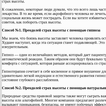
страх высоты.
К сожалению, некоторые люди думали, что это всего лишь часть т
лекарства. В то же время, если акрофобного человека не лечить
социальная жизнь может пострадать. Если вы хотите избавиться
советов, как побороть страх высоты.
Способ №1. Преодолей страх высоты с помощью гипноза
Мы знаем, что боязнь высоты заставляет человека проявлять о
Худшее наступит, когда эта ситуация станет подавляющей. Эт
изнурительным.
Гипноз — один из величайших методов, который дает пациент
автоматической реакции. Таким образом они будут буквально т
комфорта с ситуацией, которая раньше ассоциировалась со стра
Гипнотерапия сочетает в себе косвенное и прямое внушение д
удивительно легкой индукции и естественного развития гипноз
состояние глубокого расслабления.
Способ №2. Преодолей страх высоты с помощью натуральн
Природные средства правовой защиты также могут сыграть ва
высоты или альтофобией. Многие компании предлагают различн
вызывают привыкания, безопасны, не имеют побочных эффект