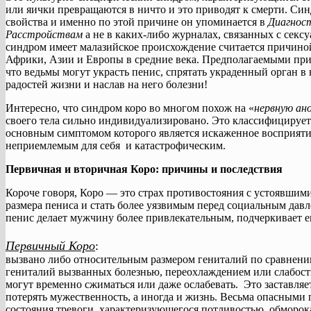
или яички превращаются в ничто и это приводят к смерти. Си
свойства и именно по этой причине он упоминается в
Диагност
Расстройствам
а не в каких-либо журналах, связанных с сексу
синдром имеет малазийское происхождение считается причино
Африки, Азии и Европы в средние века. Предполагаемыми при
что ведьмы могут украсть пенис, спрятать украденный орган в
радостей жизни и наслав на него болезни!
Интересно, что синдром коро во многом похож на «
нервную ан
своего тела сильно индивидуализировано. Это классифицирует
основным симптомом которого является искаженное восприятие 
неприемлемым для себя и катастрофическим.
Первичная и вторичная Коро: причины и последствия
Короче говоря, Коро — это страх противостояния с устоявшим
размера пениса и стать более уязвимым перед социальным давл
пенис делает мужчину более привлекательным, подчеркивает е
Первичный Коро
:
вызвано либо относительным размером гениталий по сравнени
гениталий вызванных болезнью, переохлаждением или слабос
могут временно сжиматься или даже ослабевать. Это заставля
потерять мужественность, а иногда и жизнь. Весьма опасными 
состояния тревоги, характеризующегося потливостью, обморо