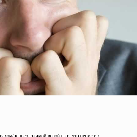
ахом/непреодолимой верой в то, что пенис и /