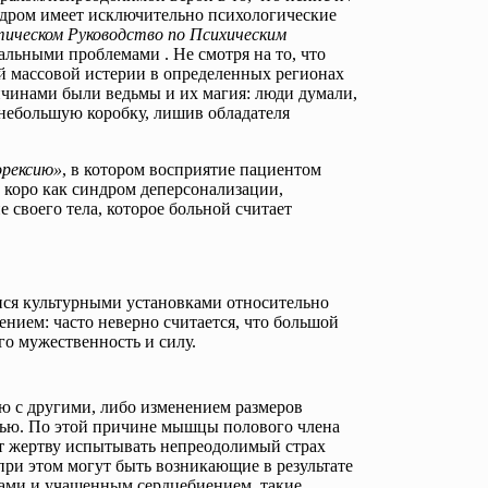
ндром имеет исключительно психологические
ическом Руководство по Психическим
альными проблемами . Не смотря на то, что
й массовой истерии в определенных регионах
чинами были ведьмы и их магия: люди думали,
 небольшую коробку, лишив обладателя
орексию»
, в котором восприятие пациентом
 коро как синдром деперсонализации,
своего тела, которое больной считает
ися культурными установками относительно
ением: часто неверно считается, что большой
го мужественность и силу.
ю с другими, либо изменением размеров
тью. По этой причине мышцы полового члена
ет жертву испытывать непреодолимый страх
при этом могут быть возникающие в результате
ками и учащенным сердцебиением, такие