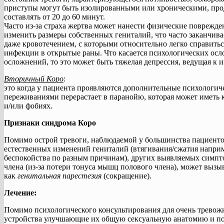
приступы могут быть изолированными или хроническими, про
составлять от 20 до 60 минут.
Часто из-за страха жертва может нанести физические поврежд
изменить размеры собственных гениталий, что часто заканчи
даже кровотечением, с которыми относительно легко справиться
инфекции в открытые раны. Что касается психологических осл
осложнений, то это может быть тяжелая депрессия, ведущая к 
Вторичный Коро
:
это когда у пациента проявляются дополнительные психологиче
переживаниями перерастает в паранойю, которая может иметь
и/или фобиях.
Признаки синдрома Коро
Помимо острой тревоги, наблюдаемой у большинства пациентов
естественных изменений гениталий (втягивания/сжатия наприм
беспокойства по разным причинам), других выявляемых симпт
члена (из-за потери тонуса мышц полового члена), может вызыв
как
генитальная парестезия
(сокращение).
Лечение:
Помимо психологического консультирования для очень тревож
устройства улучшающие их общую сексуальную анатомию и п