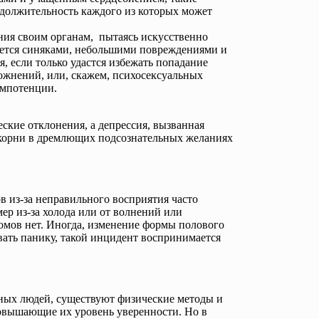
должительность каждого из которых может
ения своим органам, пытаясь искусственно
вается синяками, небольшими повреждениями и
, если только удастся избежать попадание
ожнений, или, скажем, психосексуальных
импотенции.
ские отклонения, а депрессия, вызванная
 корни в дремлющих подсознательных желаниях
 из-за неправильного восприятия часто
ер из-за холода или от волнений или
омов нет. Иногда, изменение формы полового
ать ​​панику, такой инцидент воспринимается
ных людей, существуют физические методы и
овышающие их уровень уверенности. Но в