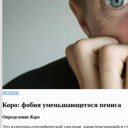
ФОБИИ
Коро: фобия уменьшающегося пениса
Определение
Коро
Это культурно-специфический синдром, характеризующийся стр