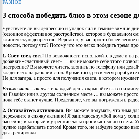
РАЗНОЕ
3 способа победить блюз в этом сезоне 
Чувствуете ли вы депрессию и упадок сил в темные зимние дни? 
(сезонное аффективное расстройство), которое в буквальном с
клиническую депрессию. Вероятно, у вас просто более легкое с
новости, потому что? Потому что это легко победить тремя пр
1. Свет, свет, свет!
По возможности используйте в доме и на ра
добавьте «счастливый свет» — вы не можете себе этого позволи
настроение? Вы можете читать, звонить по телефону или делайте
кладите его на рабочий стол. Кроме того, раз в месяц пробуйт
Не для загара, а просто для получения света, в котором нуждает
Возьми мини
—
отпуск
и каждый день закрывайте глаза на минут
на Гавайях или в другом солнечном месте … вы можете просто 
пока тебе станет лучше. Представьте, что вы погружены в радо
2. Оставайтесь активными
. Вы можете подумать, что зима для
переходите в спячку активно! Я занимаюсь зумбой дома у солн
бассейне, в который в утренние часы проникает много света.
нужно зарабатывать потом! Кроме того, не забудьте хорошо выс
для тренировки.