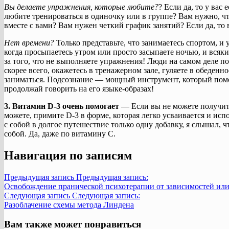
Вы делаете упражнения, которые любите?
? Если да, то у вас
любите тренироваться в одиночку или в группе? Вам нужно, ч
вместе с вами? Вам нужен четкий график занятий? Если да, то 
Нет времени?
Только представьте, что занимаетесь спортом, и 
когда просыпаетесь утром или просто засыпаете ночью, и всякий
за того, что не выполняете упражнения! Люди на самом деле по
скорее всего, окажетесь в тренажерном зале, гуляете в обеденно
заниматься. Подсознание — мощный инструмент, который пом
продолжай говорить на его языке-образах!
3. Витамин D-3 очень помогает
— Если вы не можете получить
можете, примите D-3 в форме, которая легко усваивается и исп
с собой в долгое путешествие только одну добавку, я слышал, ч
собой. Да, даже по витамину С.
Навигация по записям
Предыдущая запись
Предыдущая запись:
Освобождение пранической психотерапии от зависимостей ил
Следующая запись
Следующая запись:
Разоблачение схемы метода Линдена
Вам также может понравиться