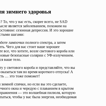
для зимнего здоровья
То, что у вас есть, скорее всего, не SAD
мысле является заболеванием, похожим на
остояние: сезонная депрессия. И это хорошие
остыми шагами:
боте лампочки полного спектра, а затем
ть. Чего для вас стоит ваше хорошее
 все, что хотите, возле светового короба или
е новые безопасные солярии с УФ-излучением.
ся ваше тело.
у у светового короба и представляйте, что вы
оказаться там во время короткого отпуска! А
сть … это тоже поможет!
 зимней спячки, но если вы это сделаете,
ечного окна и чередую с плаванием в крытом
 Упражнения — это волшебная пилюля, которую
паться, чтобы у вас была энергия, необходимая