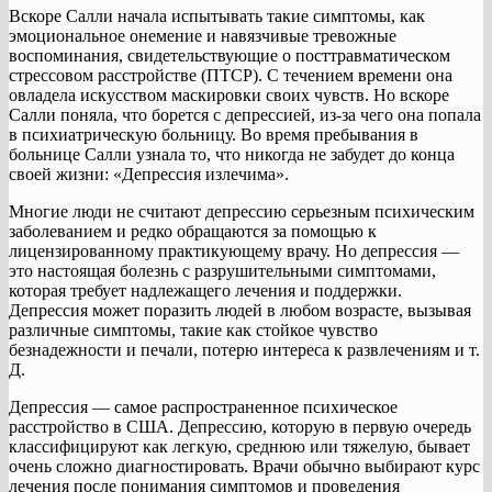
Вскоре Салли начала испытывать такие симптомы, как
эмоциональное онемение и навязчивые тревожные
воспоминания, свидетельствующие о посттравматическом
стрессовом расстройстве (ПТСР). С течением времени она
овладела искусством маскировки своих чувств. Но вскоре
Салли поняла, что борется с депрессией, из-за чего она попала
в психиатрическую больницу. Во время пребывания в
больнице Салли узнала то, что никогда не забудет до конца
своей жизни: «Депрессия излечима».
Многие люди не считают депрессию серьезным психическим
заболеванием и редко обращаются за помощью к
лицензированному практикующему врачу. Но депрессия —
это настоящая болезнь с разрушительными симптомами,
которая требует надлежащего лечения и поддержки.
Депрессия может поразить людей в любом возрасте, вызывая
различные симптомы, такие как стойкое чувство
безнадежности и печали, потерю интереса к развлечениям и т.
Д.
Депрессия — самое распространенное психическое
расстройство в США. Депрессию, которую в первую очередь
классифицируют как легкую, среднюю или тяжелую, бывает
очень сложно диагностировать. Врачи обычно выбирают курс
лечения после понимания симптомов и проведения