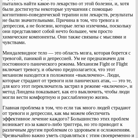
пытались найти какое-то лекарство от этой болезни, и, хотя
были достигнуты некоторые улучшения с помощью
когнитивно-поведенческой терапии или лекарств, результаты
не были значительными. Причина в том, что тревога и
депрессия, а не болезни, которые легко излечимы, поскольку
они представляют собой нечто большее, чем просто
химические компоненты. Они также связаны с мыслями и
чувствами.
Миндалевидное тело — это область мозга, которая борется с
тревогой, паникой и депрессией. Ум не предназначен для
постоянного панического режима. Механизм Fight or Flight
включает тревогу, и обычно предполагается, что этот
механизм находится в положении «выключено». Люди,
которые страдают от тревоги или панических атак, — это те,
для кого этот переключатель застрял в режиме «включено», и
метод Линдена показывает, как его выключить, чтобы люди
могли вести комфортную и расслабленную жизнь.
Главная проблема в том, что если так много людей страдают
от тревоги и депрессии, как мы можем обеспечить
эффективное лечение каждого? Большинство этих проблем
возникает из-за какого-либо триггера, но это приводит к
различным другим проблемам со здоровьем и осложнениям.
Чрезвычайно важно уметь справляться с этим своевременно и