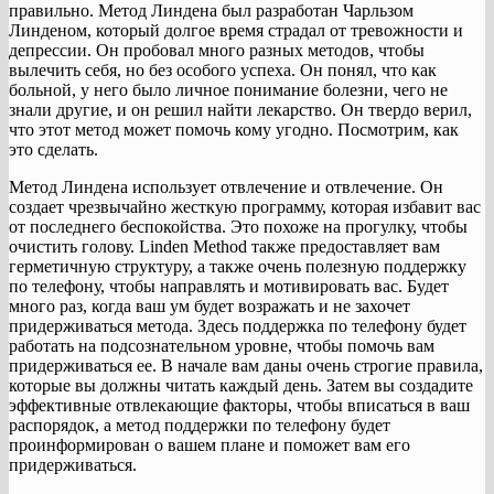
правильно. Метод Линдена был разработан Чарльзом
Линденом, который долгое время страдал от тревожности и
депрессии. Он пробовал много разных методов, чтобы
вылечить себя, но без особого успеха. Он понял, что как
больной, у него было личное понимание болезни, чего не
знали другие, и он решил найти лекарство. Он твердо верил,
что этот метод может помочь кому угодно. Посмотрим, как
это сделать.
Метод Линдена использует отвлечение и отвлечение. Он
создает чрезвычайно жесткую программу, которая избавит вас
от последнего беспокойства. Это похоже на прогулку, чтобы
очистить голову. Linden Method также предоставляет вам
герметичную структуру, а также очень полезную поддержку
по телефону, чтобы направлять и мотивировать вас. Будет
много раз, когда ваш ум будет возражать и не захочет
придерживаться метода. Здесь поддержка по телефону будет
работать на подсознательном уровне, чтобы помочь вам
придерживаться ее. В начале вам даны очень строгие правила,
которые вы должны читать каждый день. Затем вы создадите
эффективные отвлекающие факторы, чтобы вписаться в ваш
распорядок, а метод поддержки по телефону будет
проинформирован о вашем плане и поможет вам его
придерживаться.