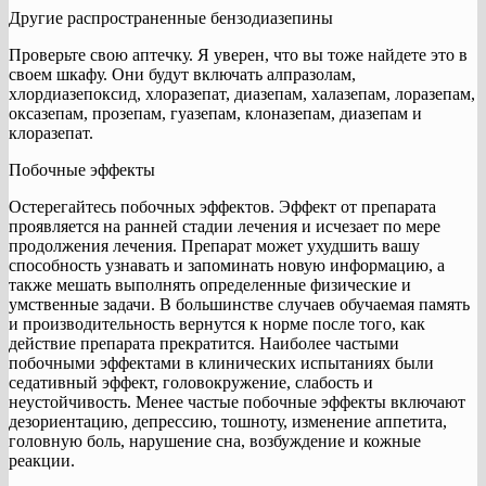
Другие распространенные бензодиазепины
Проверьте свою аптечку. Я уверен, что вы тоже найдете это в
своем шкафу. Они будут включать алпразолам,
хлордиазепоксид, хлоразепат, диазепам, халазепам, лоразепам,
оксазепам, прозепам, гуазепам, клоназепам, диазепам и
клоразепат.
Побочные эффекты
Остерегайтесь побочных эффектов. Эффект от препарата
проявляется на ранней стадии лечения и исчезает по мере
продолжения лечения. Препарат может ухудшить вашу
способность узнавать и запоминать новую информацию, а
также мешать выполнять определенные физические и
умственные задачи. В большинстве случаев обучаемая память
и производительность вернутся к норме после того, как
действие препарата прекратится. Наиболее частыми
побочными эффектами в клинических испытаниях были
седативный эффект, головокружение, слабость и
неустойчивость. Менее частые побочные эффекты включают
дезориентацию, депрессию, тошноту, изменение аппетита,
головную боль, нарушение сна, возбуждение и кожные
реакции.