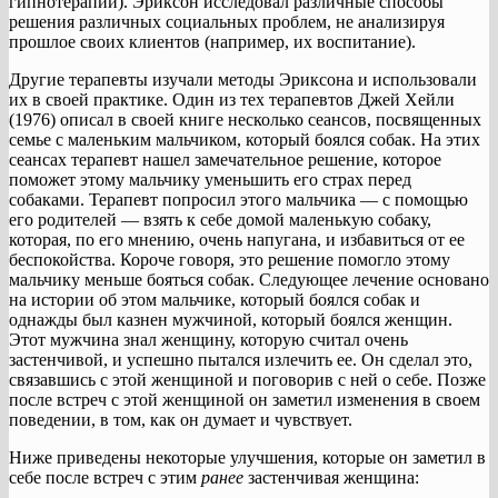
гипнотерапии). Эриксон исследовал различные способы
решения различных социальных проблем, не анализируя
прошлое своих клиентов (например, их воспитание).
Другие терапевты изучали методы Эриксона и использовали
их в своей практике. Один из тех терапевтов Джей Хейли
(1976) описал в своей книге несколько сеансов, посвященных
семье с маленьким мальчиком, который боялся собак. На этих
сеансах терапевт нашел замечательное решение, которое
поможет этому мальчику уменьшить его страх перед
собаками. Терапевт попросил этого мальчика — с помощью
его родителей — взять к себе домой маленькую собаку,
которая, по его мнению, очень напугана, и избавиться от ее
беспокойства. Короче говоря, это решение помогло этому
мальчику меньше бояться собак. Следующее лечение основано
на истории об этом мальчике, который боялся собак и
однажды был казнен мужчиной, который боялся женщин.
Этот мужчина знал женщину, которую считал очень
застенчивой, и успешно пытался излечить ее. Он сделал это,
связавшись с этой женщиной и поговорив с ней о себе. Позже
после встреч с этой женщиной он заметил изменения в своем
поведении, в том, как он думает и чувствует.
Ниже приведены некоторые улучшения, которые он заметил в
себе после встреч с этим
ранее
застенчивая женщина: