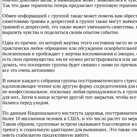
Так что даже терапевты теперь предлагают групповую терапию
Обмен информацией с группой также может помочь вам обрести
симптомами травмы и депрессией в группе также могут значит
травмой и депрессией, это также может уменьшить симптомы, 
выразить чувства и поделиться своим опытом событие.
Одна из причин, по которой жертвы этого состояния часто не о
практически любое обращение или обсуждение оскорбительной
болезненным и пробуждает у жертвы воспоминания и эмоции, с
есть свои преимущества: им не нужно регистрироваться или з
думать, что посещение группы будет связано с ними по причин
все это очень антонимно
В начале каждого собрания группы посттравматического стрес
вдохновляющее чтение или другую форму сосредоточения для в
не конфессиональное, поскольку любая принадлежность к груп
для них. Затем в конце встречи другой тип закрытия, чтобы в
баланса перед уходом.
По данным Национального института здоровья, посттравматич
более 10 миллионов человек в США, и это число растет по мер
Таким образом, групповые встречи оказывают благотворное вл
тревогу и социальную адаптацию для выживших. Это также оче
иметь стабильную продуктивную работу.