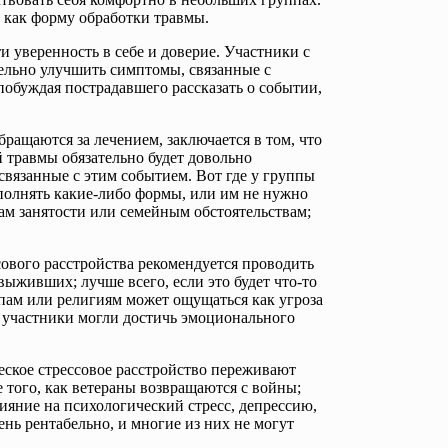
 как форму обработки травмы.
 уверенность в себе и доверие. Участники с
ельно улучшить симптомы, связанные с
побуждая пострадавшего рассказать о событии,
бращаются за лечением, заключается в том, что
 травмы обязательно будет довольно
вязанные с этим событием. Вот где у группы
аполнять какие-либо формы, или им не нужно
ам занятости или семейным обстоятельствам;
сового расстройства рекомендуется проводить
ыживших; лучше всего, если это будет что-то
пам или религиям может ощущаться как угроза
се участники могли достичь эмоционального
еское стрессовое расстройство переживают
е того, как ветераны возвращаются с войны;
ияние на психологический стресс, депрессию,
нь рентабельно, и многие из них не могут