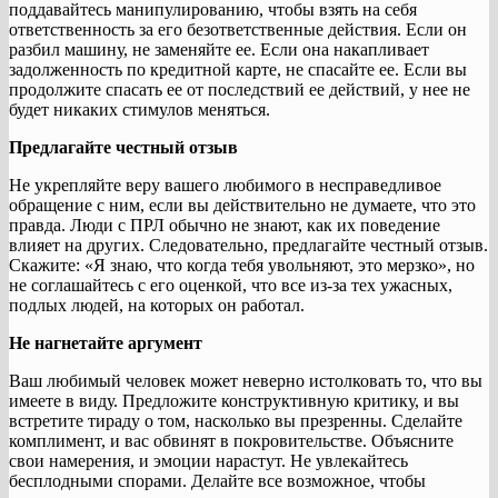
поддавайтесь манипулированию, чтобы взять на себя
ответственность за его безответственные действия. Если он
разбил машину, не заменяйте ее. Если она накапливает
задолженность по кредитной карте, не спасайте ее. Если вы
продолжите спасать ее от последствий ее действий, у нее не
будет никаких стимулов меняться.
Предлагайте честный отзыв
Не укрепляйте веру вашего любимого в несправедливое
обращение с ним, если вы действительно не думаете, что это
правда. Люди с ПРЛ обычно не знают, как их поведение
влияет на других. Следовательно, предлагайте честный отзыв.
Скажите: «Я знаю, что когда тебя увольняют, это мерзко», но
не соглашайтесь с его оценкой, что все из-за тех ужасных,
подлых людей, на которых он работал.
Не нагнетайте аргумент
Ваш любимый человек может неверно истолковать то, что вы
имеете в виду. Предложите конструктивную критику, и вы
встретите тираду о том, насколько вы презренны. Сделайте
комплимент, и вас обвинят в покровительстве. Объясните
свои намерения, и эмоции нарастут. Не увлекайтесь
бесплодными спорами. Делайте все возможное, чтобы