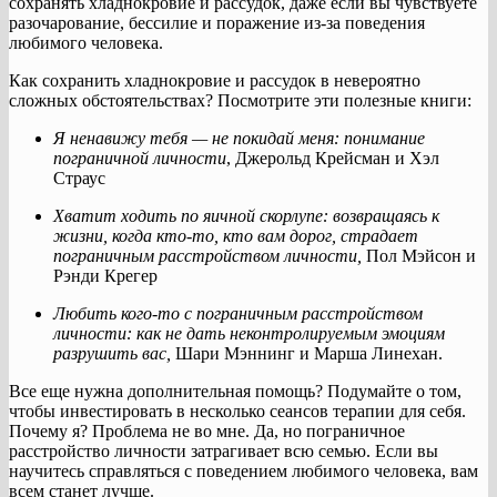
сохранять хладнокровие и рассудок, даже если вы чувствуете
разочарование, бессилие и поражение из-за поведения
любимого человека.
Как сохранить хладнокровие и рассудок в невероятно
сложных обстоятельствах? Посмотрите эти полезные книги:
Я ненавижу тебя — не покидай меня: понимание
пограничной личности
, Джерольд Крейсман и Хэл
Страус
Хватит ходить по яичной скорлупе: возвращаясь к
жизни, когда кто-то, кто вам дорог, страдает
пограничным расстройством личности,
Пол Мэйсон и
Рэнди Крегер
Любить кого-то с пограничным расстройством
личности: как не дать неконтролируемым эмоциям
разрушить вас,
Шари Мэннинг и Марша Линехан.
Все еще нужна дополнительная помощь? Подумайте о том,
чтобы инвестировать в несколько сеансов терапии для себя.
Почему я? Проблема не во мне. Да, но пограничное
расстройство личности затрагивает всю семью. Если вы
научитесь справляться с поведением любимого человека, вам
всем станет лучше.