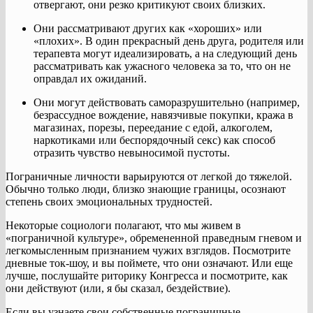
отвергают, они резко критикуют своих близких.
Они рассматривают других как «хороших» или
«плохих». В один прекрасный день друга, родителя или
терапевта могут идеализировать, а на следующий день
рассматривать как ужасного человека за то, что он не
оправдал их ожиданий.
Они могут действовать саморазрушительно (например,
безрассудное вождение, навязчивые покупки, кража в
магазинах, порезы, переедание с едой, алкоголем,
наркотиками или беспорядочный секс) как способ
отразить чувство невыносимой пустоты.
Пограничные личности варьируются от легкой до тяжелой.
Обычно только люди, близко знающие границы, осознают
степень своих эмоциональных трудностей.
Некоторые социологи полагают, что мы живем в
«пограничной культуре», обремененной праведным гневом и
легкомысленным признанием чужих взглядов. Посмотрите
дневные ток-шоу, и вы поймете, что они означают. Или еще
лучше, послушайте риторику Конгресса и посмотрите, как
они действуют (или, я бы сказал, бездействие).
Если вы узнаете свои собственные пограничные