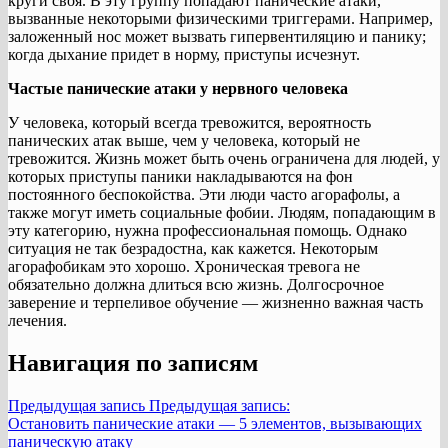
круги своя. В эту группу попадают панические атаки,
вызванные некоторыми физическими триггерами. Например,
заложенный нос может вызвать гипервентиляцию и панику;
когда дыхание придет в норму, приступы исчезнут.
Частые панические атаки у нервного человека
У человека, который всегда тревожится, вероятность
панических атак выше, чем у человека, который не
тревожится. Жизнь может быть очень ограничена для людей, у
которых приступы паники накладываются на фон
постоянного беспокойства. Эти люди часто агорафолы, а
также могут иметь социальные фобии. Людям, попадающим в
эту категорию, нужна профессиональная помощь. Однако
ситуация не так безрадостна, как кажется. Некоторым
агорафобикам это хорошо. Хроническая тревога не
обязательно должна длиться всю жизнь. Долгосрочное
заверение и терпеливое обучение — жизненно важная часть
лечения.
Навигация по записям
Предыдущая запись
Предыдущая запись:
Остановить панические атаки — 5 элементов, вызывающих
паническую атаку