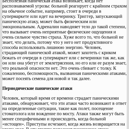
Бесполезная паническая атака возникает, когда нет
распознаваемой угрозы: больной реагирует с крайним страхом
на обычное событие, например, стоит в очереди в
супермаркете или идет на вечеринку. Триггер, запускающий
паническую атаку, может быть физическим или
эмоциональным. Адреналин наводняет тело до такой степени,
что вызывает очень неприятные физические ощущения и
очень сильное чувство страха. Хуже всего то, что больной не
знает, что делать, потому что у него нет продуктивного
способа использовать лишнюю энергию. Человек,
страдающий панической атакой, может захотеть с криком
бежать от очереди в супермаркет или с вечеринки так же, как
он или она убегут от землетрясения, но его или ее разум знает,
что реальной опасности нет. Это очень сбивает с толку. К
сожалению, беспомощность, вызванная паническими атаками,
может посеять семена для новой и так далее.
Периодические панические атаки
Человек, который время от времени страдает паническими
атаками, обнаруживает, что эти атаки часто возникают в ответ
на определенные ситуации, такие как полет, посещение
стоматолога или вождение по мосту. Атаки также могут быть
менее специфичными и происходить, когда больной
«истощен». Приступы исчезают, когда жизнь возвращается на