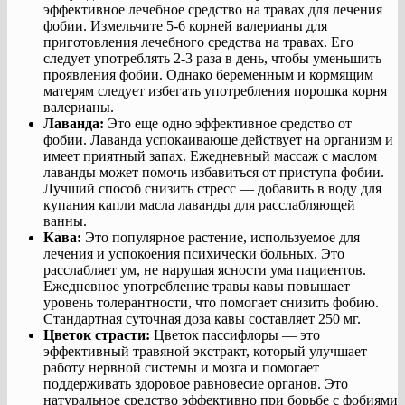
эффективное лечебное средство на травах для лечения
фобии. Измельчите 5-6 корней валерианы для
приготовления лечебного средства на травах. Его
следует употреблять 2-3 раза в день, чтобы уменьшить
проявления фобии. Однако беременным и кормящим
матерям следует избегать употребления порошка корня
валерианы.
Лаванда:
Это еще одно эффективное средство от
фобии. Лаванда успокаивающе действует на организм и
имеет приятный запах. Ежедневный массаж с маслом
лаванды может помочь избавиться от приступа фобии.
Лучший способ снизить стресс — добавить в воду для
купания капли масла лаванды для расслабляющей
ванны.
Кава:
Это популярное растение, используемое для
лечения и успокоения психически больных. Это
расслабляет ум, не нарушая ясности ума пациентов.
Ежедневное употребление травы кавы повышает
уровень толерантности, что помогает снизить фобию.
Стандартная суточная доза кавы составляет 250 мг.
Цветок страсти:
Цветок пассифлоры — это
эффективный травяной экстракт, который улучшает
работу нервной системы и мозга и помогает
поддерживать здоровое равновесие органов. Это
натуральное средство эффективно при борьбе с фобиями