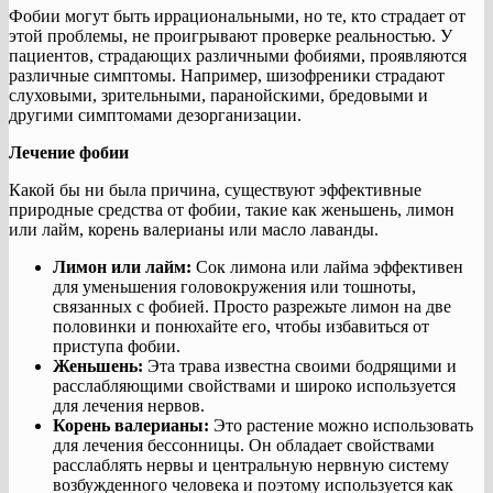
Фобии могут быть иррациональными, но те, кто страдает от
этой проблемы, не проигрывают проверке реальностью. У
пациентов, страдающих различными фобиями, проявляются
различные симптомы. Например, шизофреники страдают
слуховыми, зрительными, паранойскими, бредовыми и
другими симптомами дезорганизации.
Лечение фобии
Какой бы ни была причина, существуют эффективные
природные средства от фобии, такие как женьшень, лимон
или лайм, корень валерианы или масло лаванды.
Лимон или лайм:
Сок лимона или лайма эффективен
для уменьшения головокружения или тошноты,
связанных с фобией. Просто разрежьте лимон на две
половинки и понюхайте его, чтобы избавиться от
приступа фобии.
Женьшень:
Эта трава известна своими бодрящими и
расслабляющими свойствами и широко используется
для лечения нервов.
Корень валерианы:
Это растение можно использовать
для лечения бессонницы. Он обладает свойствами
расслаблять нервы и центральную нервную систему
возбужденного человека и поэтому используется как