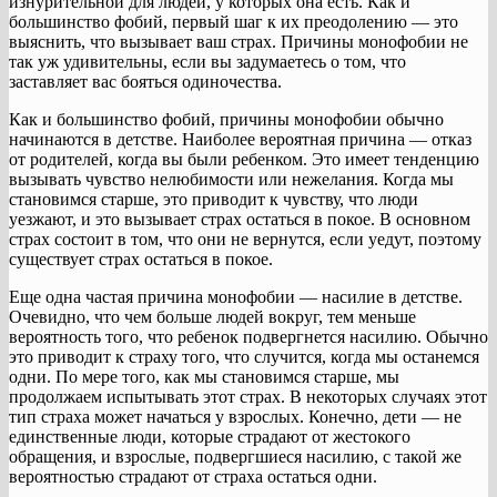
изнурительной для людей, у которых она есть. Как и
большинство фобий, первый шаг к их преодолению — это
выяснить, что вызывает ваш страх. Причины монофобии не
так уж удивительны, если вы задумаетесь о том, что
заставляет вас бояться одиночества.
Как и большинство фобий, причины монофобии обычно
начинаются в детстве. Наиболее вероятная причина — отказ
от родителей, когда вы были ребенком. Это имеет тенденцию
вызывать чувство нелюбимости или нежелания. Когда мы
становимся старше, это приводит к чувству, что люди
уезжают, и это вызывает страх остаться в покое. В основном
страх состоит в том, что они не вернутся, если уедут, поэтому
существует страх остаться в покое.
Еще одна частая причина монофобии — насилие в детстве.
Очевидно, что чем больше людей вокруг, тем меньше
вероятность того, что ребенок подвергнется насилию. Обычно
это приводит к страху того, что случится, когда мы останемся
одни. По мере того, как мы становимся старше, мы
продолжаем испытывать этот страх. В некоторых случаях этот
тип страха может начаться у взрослых. Конечно, дети — не
единственные люди, которые страдают от жестокого
обращения, и взрослые, подвергшиеся насилию, с такой же
вероятностью страдают от страха остаться одни.