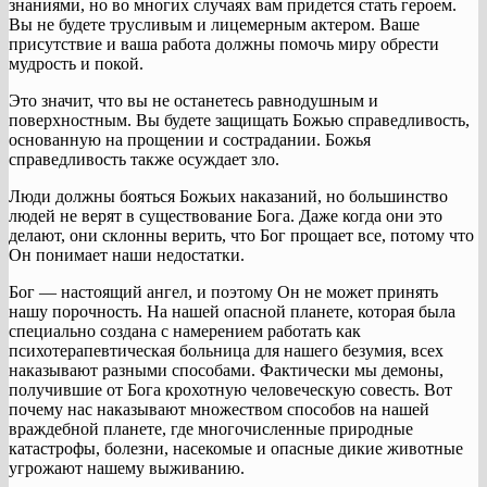
знаниями, но во многих случаях вам придется стать героем.
Вы не будете трусливым и лицемерным актером. Ваше
присутствие и ваша работа должны помочь миру обрести
мудрость и покой.
Это значит, что вы не останетесь равнодушным и
поверхностным. Вы будете защищать Божью справедливость,
основанную на прощении и сострадании. Божья
справедливость также осуждает зло.
Люди должны бояться Божьих наказаний, но большинство
людей не верят в существование Бога. Даже когда они это
делают, они склонны верить, что Бог прощает все, потому что
Он понимает наши недостатки.
Бог — настоящий ангел, и поэтому Он не может принять
нашу порочность. На нашей опасной планете, которая была
специально создана с намерением работать как
психотерапевтическая больница для нашего безумия, всех
наказывают разными способами. Фактически мы демоны,
получившие от Бога крохотную человеческую совесть. Вот
почему нас наказывают множеством способов на нашей
враждебной планете, где многочисленные природные
катастрофы, болезни, насекомые и опасные дикие животные
угрожают нашему выживанию.