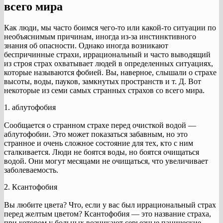
всего мира
Как люди, мы часто боимся чего-то или какой-то ситуации по
необъяснимым причинам, иногда из-за инстинктивного
знания об опасности. Однако иногда возникают
беспричинные страхи, иррациональный и часто выводящий
из строя страх охватывает людей в определенных ситуациях,
которые называются фобией. Вы, наверное, слышали о страхе
высоты, воды, пауков, замкнутых пространств и т. Д. Вот
некоторые из семи самых странных страхов со всего мира.
1. аблутофобия
Сообщается о странном страхе перед очисткой водой —
аблутофобии. Это может показаться забавным, но это
странное и очень сложное состояние для тех, кто с ним
сталкивается. Люди не боятся воды, но боятся очищаться
водой. Они могут месяцами не очищаться, что увеличивает
заболеваемость.
2. Ксантофобия
Вы любите цвета? Что, если у вас был иррациональный страх
перед желтым цветом? Ксантофобия — это название страха,
при котором у больных возникают серьезные панические