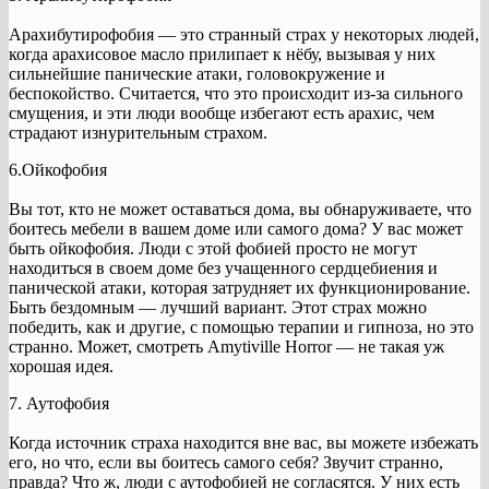
Арахибутирофобия — это странный страх у некоторых людей,
когда арахисовое масло прилипает к нёбу, вызывая у них
сильнейшие панические атаки, головокружение и
беспокойство. Считается, что это происходит из-за сильного
смущения, и эти люди вообще избегают есть арахис, чем
страдают изнурительным страхом.
6.Ойкофобия
Вы тот, кто не может оставаться дома, вы обнаруживаете, что
боитесь мебели в вашем доме или самого дома? У вас может
быть ойкофобия. Люди с этой фобией просто не могут
находиться в своем доме без учащенного сердцебиения и
панической атаки, которая затрудняет их функционирование.
Быть бездомным — лучший вариант. Этот страх можно
победить, как и другие, с помощью терапии и гипноза, но это
странно. Может, смотреть Amytiville Horror — не такая уж
хорошая идея.
7. Аутофобия
Когда источник страха находится вне вас, вы можете избежать
его, но что, если вы боитесь самого себя? Звучит странно,
правда? Что ж, люди с аутофобией не согласятся. У них есть