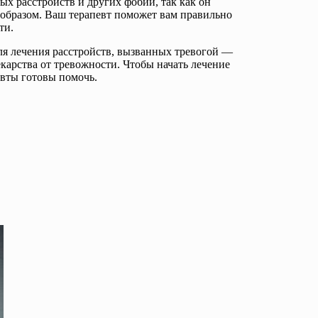
ых расстройств и других фобий, так как он
 образом. Ваш терапевт поможет вам правильно
ти.
ля лечения расстройств, вызванных тревогой —
карства от тревожности. Чтобы начать лечение
евты готовы помочь.