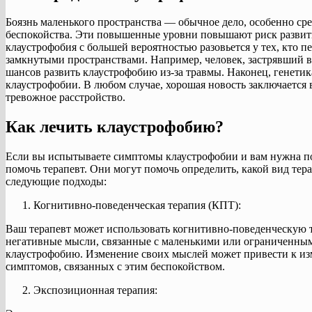
Боязнь маленького пространства — обычное дело, особенно ср
беспокойства. Эти повышенные уровни повышают риск развити
клаустрофобия с большей вероятностью разовьется у тех, кто 
замкнутыми пространствами. Например, человек, застрявший в 
шансов развить клаустрофобию из-за травмы. Наконец, генетик
клаустрофобии. В любом случае, хорошая новость заключается 
тревожное расстройство.
Как лечить клаустрофобию?
Если вы испытываете симптомы клаустрофобии и вам нужна п
помочь терапевт. Они могут помочь определить, какой вид тер
следующие подходы:
Когнитивно-поведенческая терапия (КПТ):
Ваш терапевт может использовать когнитивно-поведенческую т
негативные мысли, связанные с маленькими или ограниченным
клаустрофобию. Изменение своих мыслей может привести к из
симптомов, связанных с этим беспокойством.
Экспозиционная терапия: