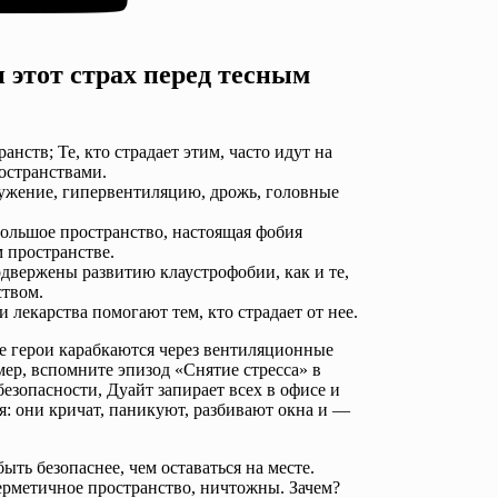
 этот страх перед тесным
нств; Те, кто страдает этим, часто идут на
остранствами.
жение, гипервентиляцию, дрожь, головные
большое пространство, настоящая фобия
м пространстве.
одвержены развитию клаустрофобии, как и те,
ством.
и лекарства помогают тем, кто страдает от нее.
ые герои карабкаются через вентиляционные
мер, вспомните эпизод «Снятие стресса» в
зопасности, Дуайт запирает всех в офисе и
я: они кричат, паникуют, разбивают окна и —
ыть безопаснее, чем оставаться на месте.
герметичное пространство, ничтожны. Зачем?