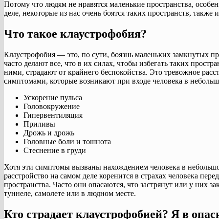
Потому что людям не нравятся маленькие пространства, особенн
деле, некоторые из нас очень боятся таких пространств, также 
Что такое клаустрофобия?
Клаустрофобия — это, по сути, боязнь маленьких замкнутых п
часто делают все, что в их силах, чтобы избегать таких простран
ними, страдают от крайнего беспокойства. Это тревожное рас
симптомами, которые возникают при входе человека в небольш
Ускорение пульса
Головокружение
Гипервентиляция
Приливы
Дрожь и дрожь
Головные боли и тошнота
Стеснение в груди
Хотя эти симптомы вызваны нахождением человека в небольшо
расстройство на самом деле коренится в страхах человека перед
пространства. Часто они опасаются, что застрянут или у них за
туннеле, самолете или в людном месте.
Кто страдает клаустрофобией? Я в опас