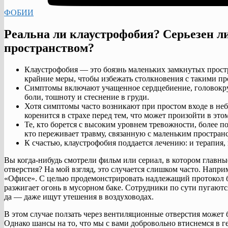
ФОБИИ
Реальна ли клаустрофобия? Серьезен ли
пространством?
Клаустрофобия — это боязнь маленьких замкнутых простра
крайние меры, чтобы избежать столкновения с такими пр
Симптомы включают учащенное сердцебиение, головокру
боли, тошноту и стеснение в груди.
Хотя симптомы часто возникают при простом входе в не
коренится в страхе перед тем, что может произойти в это
Те, кто борется с высоким уровнем тревожности, более п
кто переживает травму, связанную с маленьким простран
К счастью, клаустрофобия поддается лечению: и терапия, 
Вы когда-нибудь смотрели фильм или сериал, в котором главн
отверстия? На мой взгляд, это случается слишком часто. Напри
«Офисе». С целью продемонстрировать надлежащий протокол бе
разжигает огонь в мусорном баке. Сотрудники по сути пугаютс
да — даже ищут утешения в воздуховодах.
В этом случае ползать через вентиляционные отверстия может б
Однако шансы на то, что мы с вами добровольно втиснемся в 