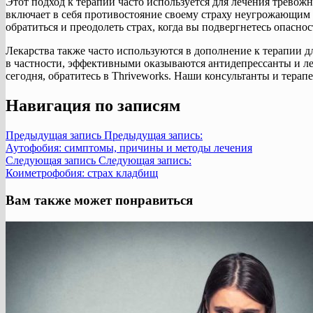
Этот подход к терапии часто используется для лечения тревожн
включает в себя противостояние своему страху неугрожающим
обратиться и преодолеть страх, когда вы подвергнетесь опаснос
Лекарства также часто используются в дополнение к терапии д
в частности, эффективными оказываются антидепрессанты и ле
сегодня, обратитесь в Thriveworks. Наши консультанты и терап
Навигация по записям
Предыдущая запись
Предыдущая запись:
Аутофобия: симптомы, причины и методы лечения
Следующая запись
Следующая запись:
Коиметрофобия: страх кладбищ
Вам также может понравиться