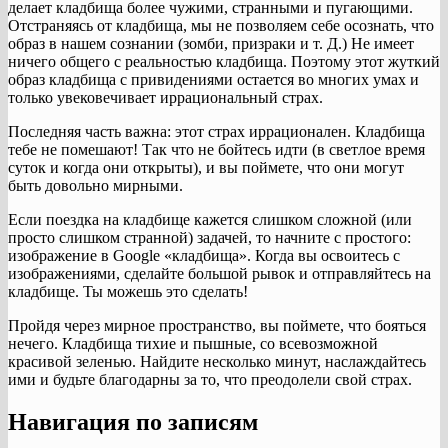
делает кладбища более чужими, странными и пугающими.
Отстраняясь от кладбища, мы не позволяем себе осознать, что
образ в нашем сознании (зомби, призраки и т. Д.) Не имеет
ничего общего с реальностью кладбища. Поэтому этот жуткий
образ кладбища с привидениями остается во многих умах и
только увековечивает иррациональный страх.
Последняя часть важна: этот страх иррационален. Кладбища
тебе не помешают! Так что не бойтесь идти (в светлое время
суток и когда они открыты), и вы поймете, что они могут
быть довольно мирными.
Если поездка на кладбище кажется слишком сложной (или
просто слишком странной) задачей, то начните с простого:
изображение в Google «кладбища». Когда вы освоитесь с
изображениями, сделайте большой рывок и отправляйтесь на
кладбище. Ты можешь это сделать!
Пройдя через мирное пространство, вы поймете, что бояться
нечего. Кладбища тихие и пышные, со всевозможной
красивой зеленью. Найдите несколько минут, наслаждайтесь
ими и будьте благодарны за то, что преодолели свой страх.
Навигация по записям