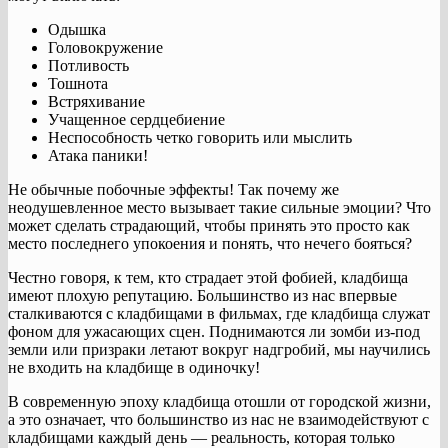
Одышка
Головокружение
Потливость
Тошнота
Встряхивание
Учащенное сердцебиение
Неспособность четко говорить или мыслить
Атака паники!
Не обычные побочные эффекты! Так почему же
неодушевленное место вызывает такие сильные эмоции? Что
может сделать страдающий, чтобы принять это просто как
место последнего упокоения и понять, что нечего бояться?
Честно говоря, к тем, кто страдает этой фобией, кладбища
имеют плохую репутацию. Большинство из нас впервые
сталкиваются с кладбищами в фильмах, где кладбища служат
фоном для ужасающих сцен. Поднимаются ли зомби из-под
земли или призраки летают вокруг надгробий, мы научились
не входить на кладбище в одиночку!
В современную эпоху кладбища отошли от городской жизни,
а это означает, что большинство из нас не взаимодействуют с
кладбищами каждый день — реальность, которая только