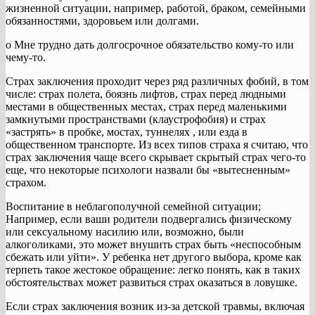
жизненной ситуации, например, работой, браком, семейными
обязанностями, здоровьем или долгами.
o Мне трудно дать долгосрочное обязательство кому-то или
чему-то.
Страх заключения проходит через ряд различных фобий, в том
числе: страх полета, боязнь лифтов, страх перед людными
местами в общественных местах, страх перед маленькими
замкнутыми пространствами (клаустрофобия) и страх
«застрять» в пробке, мостах, туннелях , или езда в
общественном транспорте. Из всех типов страха я считаю, что
страх заключения чаще всего скрывает скрытый страх чего-то
еще, что некоторые психологи назвали бы «вытесненным»
страхом.
Воспитание в неблагополучной семейной ситуации;
Например, если ваши родители подвергались физическому
или сексуальному насилию или, возможно, были
алкоголиками, это может внушить страх быть «неспособным
сбежать или уйти». У ребенка нет другого выбора, кроме как
терпеть такое жестокое обращение: легко понять, как в таких
обстоятельствах может развиться страх оказаться в ловушке.
Если страх заключения возник из-за детской травмы, включая