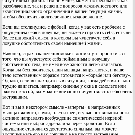
ситуативных фобий. Тем не менее, может потребоваться как
разоблачение, так и решение вопросов межличностного или
экзистенциального ограничения в вашей текущей жизни,
чтобы обеспечить долгосрочное выздоровление.
Если вы столкнулись с фобией, когда у вас есть проблема с
ощущением себя в ловушке, вы можете спросить себя, есть ли
более широкий смысл, в котором вы чувствуете себя в
ловушке обстоятельств своей нынешней жизни.
Наконец, страх заключения может возникнуть просто из-за
того, что вы чувствуете себя пойманным в ловушку
собственного тела, не имея возможности легко двигаться.
Когда вы беспокоитесь, ваши мышцы напрягаются, и ваше
тело естественным образом готовится к «борьбе или бегству».
Однако, если вы находитесь в ситуации, когда действительно
трудно двигаться, например; сиденье у окна в самолете или
рядом с кассой, вы можете внезапно почувствовать себя очень
застрявшим.
Вот и вы в некотором смысле «заперты» в напряженных
мышцах живота, груди, плеч и шеи, и у вас нет возможности
активно направлять возбуждение симпатической нервной
системы или выброс адреналина через кровоток. Если
ощущение становится достаточно сильным, вы можете
воспринимать его как ловушку, а не просто застревание,