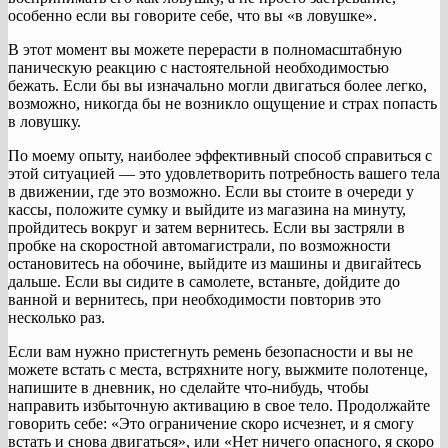
особенно если вы говорите себе, что вы «в ловушке».
В этот момент вы можете перерасти в полномасштабную
паническую реакцию с настоятельной необходимостью
бежать. Если бы вы изначально могли двигаться более легко,
возможно, никогда бы не возникло ощущение и страх попасть
в ловушку.
По моему опыту, наиболее эффективный способ справиться с
этой ситуацией — это удовлетворить потребность вашего тела
в движении, где это возможно. Если вы стоите в очереди у
кассы, положите сумку и выйдите из магазина на минуту,
пройдитесь вокруг и затем вернитесь. Если вы застряли в
пробке на скоростной автомагистрали, по возможности
остановитесь на обочине, выйдите из машины и двигайтесь
дальше. Если вы сидите в самолете, встаньте, дойдите до
ванной и вернитесь, при необходимости повторив это
несколько раз.
Если вам нужно пристегнуть ремень безопасности и вы не
можете встать с места, встряхните ногу, выжмите полотенце,
напишите в дневник, но сделайте что-нибудь, чтобы
направить избыточную активацию в свое тело. Продолжайте
говорить себе: «Это ограничение скоро исчезнет, ​​и я смогу
встать и снова двигаться», или «Нет ничего опасного, я скоро