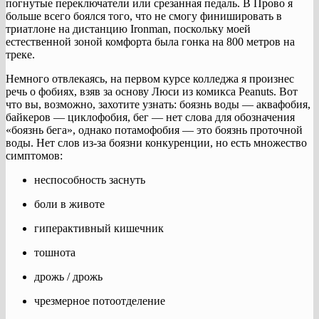
погнутые переключатели или срезанная педаль. В Прово я
больше всего боялся того, что не смогу финишировать в
триатлоне на дистанцию ​​Ironman, поскольку моей
естественной зоной комфорта была гонка на 800 метров на
треке.
Немного отвлекаясь, на первом курсе колледжа я произнес
речь о фобиях, взяв за основу Люси из комикса Peanuts. Вот
что вы, возможно, захотите узнать: боязнь воды — аквафобия,
байкеров — циклофобия, бег — нет слова для обозначения
«боязнь бега», однако потамофобия — это боязнь проточной
воды. Нет слов из-за боязни конкуренции, но есть множество
симптомов:
неспособность заснуть
боли в животе
гиперактивный кишечник
тошнота
дрожь / дрожь
чрезмерное потоотделение