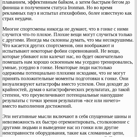
плаванием, эффективным байком, а затем быстрым бегом до
финиша и получением статуса Ironman. Но во время
рекламных пауз я испытал атихифобию, более известную как
страх неудачи.
Многие спортсмены никогда не думают, что в гонке с ними
случится что-то плохое. Плохие вещи могут случиться только
с другими. Иногда мы склонны думать, что мы несокрушимы.
Что касается других спортсменов, они воображают и
испытывают некоторые фобии соревнований. Не вещи,
которые убивают или калечат нас, но будет окончательно
помешать нам хорошо освоенным мы усердно тренировались,
умные, усердно в гонке. Некоторые люди настолько
одержимы потенциально плохими исходами, что не могут
принять положительные моменты подготовки к гонке. Они
визуализируют катастрофы вместо успехов. Они доходят до
крайностей, думая о катастрофических результатах, до такой
степени, что преувеличивают потенциальные наихудшие
результаты с точки зрения результатов «все или ничего»
вместо выполнения достижений.
Эти негативные мысли включают в себя спущенные шины и
невозможность их быстро отремонтировать, столкновение с
другими людьми и выведение нас из гонки или другие
неисправности оборудования, такие как сломанные цепи,