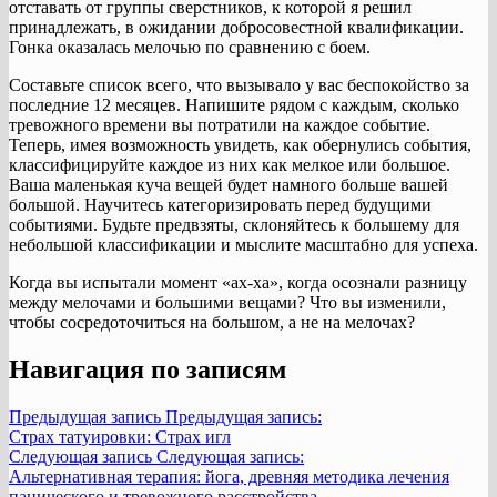
отставать от группы сверстников, к которой я решил
принадлежать, в ожидании добросовестной квалификации.
Гонка оказалась мелочью по сравнению с боем.
Составьте список всего, что вызывало у вас беспокойство за
последние 12 месяцев. Напишите рядом с каждым, сколько
тревожного времени вы потратили на каждое событие.
Теперь, имея возможность увидеть, как обернулись события,
классифицируйте каждое из них как мелкое или большое.
Ваша маленькая куча вещей будет намного больше вашей
большой. Научитесь категоризировать перед будущими
событиями. Будьте предвзяты, склоняйтесь к большему для
небольшой классификации и мыслите масштабно для успеха.
Когда вы испытали момент «ах-ха», когда осознали разницу
между мелочами и большими вещами? Что вы изменили,
чтобы сосредоточиться на большом, а не на мелочах?
Навигация по записям
Предыдущая запись
Предыдущая запись:
Страх татуировки: Страх игл
Следующая запись
Следующая запись:
Альтернативная терапия: йога, древняя методика лечения
панического и тревожного расстройства