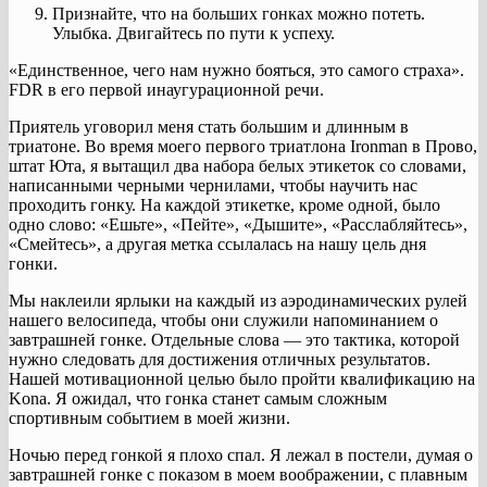
Признайте, что на больших гонках можно потеть.
Улыбка. Двигайтесь по пути к успеху.
«Единственное, чего нам нужно бояться, это самого страха».
FDR в его первой инаугурационной речи.
Приятель уговорил меня стать большим и длинным в
триатоне. Во время моего первого триатлона Ironman в Прово,
штат Юта, я вытащил два набора белых этикеток со словами,
написанными черными чернилами, чтобы научить нас
проходить гонку. На каждой этикетке, кроме одной, было
одно слово: «Ешьте», «Пейте», «Дышите», «Расслабляйтесь»,
«Смейтесь», а другая метка ссылалась на нашу цель дня
гонки.
Мы наклеили ярлыки на каждый из аэродинамических рулей
нашего велосипеда, чтобы они служили напоминанием о
завтрашней гонке. Отдельные слова — это тактика, которой
нужно следовать для достижения отличных результатов.
Нашей мотивационной целью было пройти квалификацию на
Kona. Я ожидал, что гонка станет самым сложным
спортивным событием в моей жизни.
Ночью перед гонкой я плохо спал. Я лежал в постели, думая о
завтрашней гонке с показом в моем воображении, с плавным