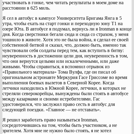
участвовать в гонке, чем читать результаты в моем доме на
расстоянии в 625 миль.
Я сел в автобус в кампусе Университета Бригама Янга в 5
утра, чтобы ехать на старт гонки и переходную зону T1 на
озере Юта. В автобусе я подумал, вернусь ли я Ironman в конце
дня. Когда сверстники бегали сюда и сюда со страхом, у меня
тошнило в животе. Хотя это не была война, я сделал ее своей
собственной битвой и сказал, что, должно быть, именно так
чувствовали себя солдаты перед тем, как вступить в битву:
неуверенность в достижении цели дня, неуверенность в том,
что они вернутся целыми или искалеченными, или даже
живыми. Чтобы справиться, я вспомнил отрывок из
«Правильного материала» Тома Вулфа, где он писал об
оригинальном астронавте Меркурия Гасе Гриссоме во время
выполнения боевых вылетов в Северной Корее. Когда
летчики находились в Южной Корее, летчики, в которых не
стреляли северокорейцы, вынуждены были стоять в автобусе
между казармами и своими истребителями. Гас
удостоверился, что заслужил право сесть в автобус для
следующей поездки. «Главное — не отставать».
Я решил заработать право называться Ironman,
сосредоточившись на том, чтобы быть участником, а не
зрителем. Хотя мне не нужно было стоять, я не хотел