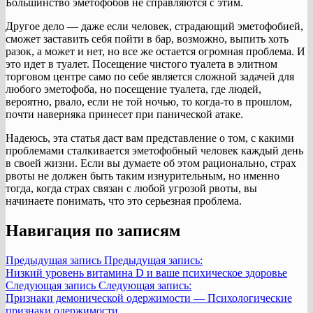
Большинство эметофобов не справляются с этим.
Другое дело — даже если человек, страдающий эметофобией,
сможет заставить себя пойти в бар, возможно, выпить хоть
разок, а может и нет, но все же остается огромная проблема. И
это идет в туалет. Посещение чистого туалета в элитном
торговом центре само по себе является сложной задачей для
любого эметофоба, но посещение туалета, где людей,
вероятно, рвало, если не той ночью, то когда-то в прошлом,
почти наверняка принесет при панической атаке.
Надеюсь, эта статья даст вам представление о том, с какими
проблемами сталкивается эметофобный человек каждый день
в своей жизни. Если вы думаете об этом рационально, страх
рвоты не должен быть таким изнурительным, но именно
тогда, когда страх связан с любой угрозой рвоты, вы
начинаете понимать, что это серьезная проблема.
Навигация по записям
Предыдущая запись
Предыдущая запись:
Низкий уровень витамина D и ваше психическое здоровье
Следующая запись
Следующая запись:
Признаки демонической одержимости — Психологические
признаки одержимости