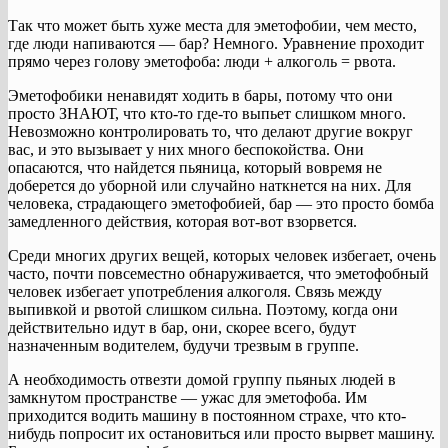
Так что может быть хуже места для эметофобии, чем место,
где люди напиваются — бар? Немного. Уравнение проходит
прямо через голову эметофоба: люди + алкоголь = рвота.
Эметофобики ненавидят ходить в бары, потому что они
просто ЗНАЮТ, что кто-то где-то выпьет слишком много.
Невозможно контролировать то, что делают другие вокруг
вас, и это вызывает у них много беспокойства. Они
опасаются, что найдется пьяница, который вовремя не
доберется до уборной или случайно наткнется на них. Для
человека, страдающего эметофобией, бар — это просто бомба
замедленного действия, которая вот-вот взорвется.
Среди многих других вещей, которых человек избегает, очень
часто, почти повсеместно обнаруживается, что эметофобный
человек избегает употребления алкоголя. Связь между
выпивкой и рвотой слишком сильна. Поэтому, когда они
действительно идут в бар, они, скорее всего, будут
назначенным водителем, будучи трезвым в группе.
А необходимость отвезти домой группу пьяных людей в
замкнутом пространстве — ужас для эметофоба. Им
приходится водить машину в постоянном страхе, что кто-
нибудь попросит их остановиться или просто вырвет машину.