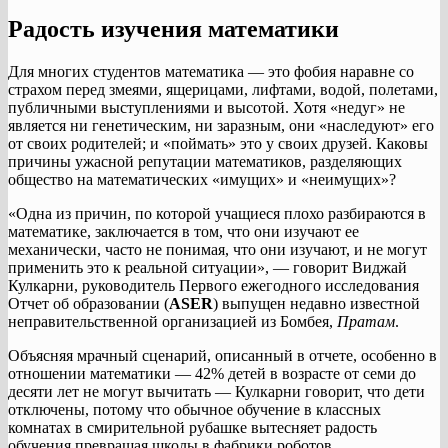
Радость изучения математики
Для многих студентов математика — это фобия наравне со
страхом перед змеями, ящерицами, лифтами, водой, полетами,
публичными выступлениями и высотой. Хотя «недуг» не
является ни генетическим, ни заразным, они «наследуют» его
от своих родителей; и «поймать» это у своих друзей. Каковы
причины ужасной репутации математиков, разделяющих
общество на математических «имущих» и «неимущих»?
«Одна из причин, по которой учащиеся плохо разбираются в
математике, заключается в том, что они изучают ее
механически, часто не понимая, что они изучают, и не могут
применить это к реальной ситуации», — говорит Виджай
Кулкарни, руководитель Первого ежегодного исследования
Отчет об образовании (
ASER
) выпущен недавно известной
неправительственной организацией из Бомбея,
Пратам
.
Объясняя мрачный сценарий, описанный в отчете, особенно в
отношении математики — 42% детей в возрасте от семи до
десяти лет не могут вычитать — Кулкарни говорит, что дети
отключены, потому что обычное обучение в классных
комнатах в смирительной рубашке вытесняет радость
обучения превращая школы в фабрики роботов.