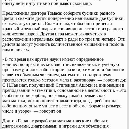
опыту дети интуитивно понимают свой мир.
Предложения доктора Томаса: соберите бусинки разного
цвета и скажите детям попеременно нанизывать две бусинки,
скажем, двух цветов. Скажите им, чтобы они принесли
красный и зеленый шары и составили две стопки из равного
количества шаров. Другая игра может заключаться в
расположении игральных карт в ряды по три или четыре. Эти
действия могут усилить количественное мышление и помочь
нам в числах.
«В то время как другие науки имеют определенное
количество практических занятий, включенных в учебную
программу, и идея лаборатории физики, химии или биологии
является обычным явлением, математика по-прежнему
преподается только методом мела и разговора», — говорит д-р
С.Н.Гананат, получивший Стипендия Ашоки за инновации в
преподавании математики, основанной на деятельности. «Это
особенно прискорбно, поскольку такой предмет, как
математика, можно понять только тогда, когда ребенок на
собственном опыте узнает о весе и объеме, форме и размере,
числе и узоре», — говорит он.
Доктор Гананат разработал математические наборы с
диаграммами, диаграммами и играми для объяснения