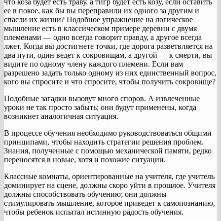
что коза будет есть траву, а тигр будет есть козу, если оставить
ее в покое, как бы вы переправили их одного за другим и
спасли их жизни? Подобное упражнение на логическое
мышление есть в классическом примере деревни с двумя
племенами — одно всегда говорит правду, а другое всегда
лжет. Когда вы достигнете точки, где дорога разветвляется на
два пути, один ведет к сокровищам, а другой — к смерти, вы
видите по одному члену каждого племени. Если вам
разрешено задать только одному из них единственный вопрос,
кого вы спросите и что спросите, чтобы получить сокровище?
Подобные загадки вызовут много споров. А извлеченные
уроки не так просто забыть; они будут применены, когда
возникнет аналогичная ситуация.
В процессе обучения необходимо руководствоваться общими
принципами, чтобы находить стратегии решения проблем.
Знания, полученные с помощью механической памяти, редко
переносятся в новые, хотя и похожие ситуации.
Классные комнаты, ориентированные на учителя, где учитель
доминирует на сцене, должны скоро уйти в прошлое. Учителя
должны способствовать обучению; они должны
стимулировать мышление, которое приведет к самопознанию,
чтобы ребенок испытал истинную радость обучения.