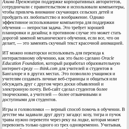
Азима Премжи
при поддержке корпоративных авторитетов,
сотрудничали с правительством и использовали компьютеры,
чтобы привлечь внимание скучающих сельских детей и
пробудить их любопытство и воображение. Однако
эффективное использование компьютера для поддержки
обучения — непростая задача. Это требует хорошей
планировки и дизайна; в противном случае это может стать
дорогой заменой механического обучения, если все, что он
делает, — это заменять скучный текст красочной анимацией.
ИТ можно новаторски использовать для перехода к
интерактивному обучению, как это было сделано
Oracle
Education Foundation
, который разработал образовательную
интернет-среду —
think.com
для учителей и студентов в
Бангалоре и в других местах. Это позволило учащимся и
учителям создавать личные веб-страницы и общаться или
обсуждать друг с другом через доски объявлений и
электронную почту. Веб-сайт сделал студентов более
творческими, а учителей — более отзывчивыми и
доступными для студентов.
Игры и головоломки — верный способ помочь в обучении. В
детстве мы задавали друг другу загадку: козу, тигра и пучок
травы нужно перевезти через реку на лодке, которая может
перевозить только одного из трех одновременно. Учитывая,