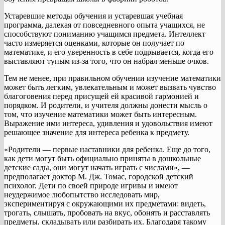
Устаревшие методы обучения и устаревшая учебная
программа, далекая от повседневного опыта учащихся, не
способствуют пониманию учащимся предмета. Интеллект
часто измеряется оценками, которые он получает по
математике, и его уверенность в себе подрывается, когда его
выставляют тупым из-за того, что он набрал меньше очков.
Тем не менее, при правильном обучении изучение математики
может быть легким, увлекательным и может вызвать чувство
благоговения перед присущей ей красивой гармонией и
порядком. И родители, и учителя должны донести мысль о
том, что изучение математики может быть интересным.
Выражение ими интереса, удивления и удовольствия имеют
решающее значение для интереса ребенка к предмету.
«Родители — первые наставники для ребенка. Еще до того,
как дети могут быть официально приняты в дошкольные
детские сады, они могут начать играть с числами», —
предполагает доктор М. Дж. Томас, городской детский
психолог. Дети по своей природе игривы и имеют
неудержимое любопытство исследовать мир,
экспериментируя с окружающими их предметами: видеть,
трогать, слышать, пробовать на вкус, обонять и расставлять
предметы, складывать или разбирать их. Благодаря такому