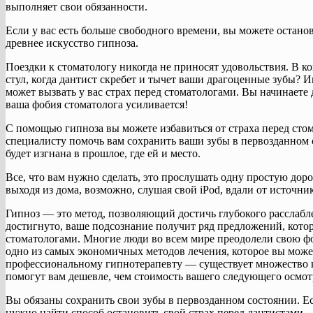
выполняет свои обязанности.
Если у вас есть больше свободного времени, вы можете останов
древнее искусство гипноза.
Поездки к стоматологу никогда не приносят удовольствия. В к
стул, когда дантист скребет и тычет ваши драгоценные зубы? И
может вызвать у вас страх перед стоматологами. Вы начинаете д
ваша фобия стоматолога усиливается!
С помощью гипноза вы можете избавиться от страха перед ст
специалисту помочь вам сохранить ваши зубы в первозданном 
будет изгнана в прошлое, где ей и место.
Все, что вам нужно сделать, это прослушать одну простую дор
выходя из дома, возможно, слушая свой iPod, вдали от источн
Гипноз — это метод, позволяющий достичь глубокого расслабле
достигнуто, ваше подсознание получит ряд предложений, котор
стоматологами. Многие люди во всем мире преодолели свою ф
одно из самых экономичных методов лечения, которое вы може
профессиональному гипнотерапевту — существует множество 
помогут вам дешевле, чем стоимость вашего следующего осмот
Вы обязаны сохранить свои зубы в первозданном состоянии. Ес
нужно найти способ остановить свой страх перед дантистами.