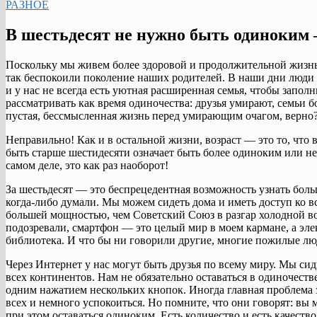
РАЗНОЕ
В шестьдесят не нужно быть одиноким
Поскольку мы живем более здоровой и продолжительной жизнь
так беспокоили поколение наших родителей. В наши дни люди 
и у нас не всегда есть уютная расширенная семья, чтобы запол
рассматривать как время одиночества: друзья умирают, семьи бо
пустая, бессмысленная жизнь перед умирающим очагом, верно
Неправильно! Как и в остальной жизни, возраст — это то, что вы
быть старше шестидесяти означает быть более одиноким или н
самом деле, это как раз наоборот!
За шестьдесят — это беспрецедентная возможность узнать боль
когда-либо думали. Мы можем сидеть дома и иметь доступ ко 
большей мощностью, чем Советский Союз в разгар холодной вой
подозревали, смартфон — это целый мир в моем кармане, а эле
библиотека. И что бы ни говорили другие, многие пожилые лю
Через Интернет у нас могут быть друзья по всему миру. Мы си
всех континентов. Нам не обязательно оставаться в одиночест
одним нажатием нескольких кнопок. Иногда главная проблема з
всех и немного успокоиться. Но помните, что они говорят: вы 
при этом оставаться одиноким. Есть количество и есть качество