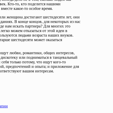
век. Кто-то, кто поделится нашими
вместе какое-то особое время.
 или женщина достигают шестидесяти лет, они
иданиях. В конце концов, для некоторых из нас
где нам искать партнера? Для многих это
егко можем отказаться от этой идеи в
ользуются людьми возраста наших внуков.
тарше шестидесяти может оказаться
 ищут любви, романтики, общих интересов,
 дискотеку или подниматься в танцевальный
 себя только потому, что ищут кого-то
тий, предпочтений и опыта; и приложение для
соответствуют вашим интересам.
рапии