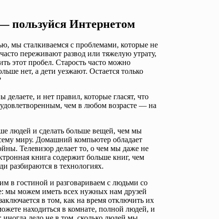
 — пользуйся Интернетом
ю, мы сталкиваемся с проблемами, которые не
часто переживают развод или тяжелую утрату,
нить этот пробел. Старость часто можно
льше нет, а дети уезжают. Остается только
?
 делаете, и нет правил, которые гласят, что
еудовлетворенным, чем в любом возрасте — на
ше людей и сделать больше вещей, чем мы
всему миру. Домашний компьютер обладает
ны. Телевизор делает то, о чем мы даже не
ктронная книга содержит больше книг, чем
ди разбираются в технологиях.
дим в гостиной и разговариваем с людьми со
ве: мы можем иметь всех нужных нам друзей
аключается в том, как на время отключить их
можете находиться в комнате, полной людей, и
; иногда дело не в том, сколько людей мы