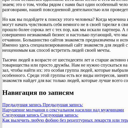
знаем; это о том, чтобы рядом с нами был один особенный чело
разговорами, нашей повседневной деятельностью или проведет 
Но как вы подойдете к поиску этого человека? Когда мужчина
могут начать чувствовать себя немного не в своей тарелке в св
прошло более сорока лет с тех пор, как мы искали партнера. А 
совершенно незнакомый бизнес и настолько пугающий, что мы л
отчаянии. Большинство сайтов знакомств предназначены и исп
Именно здесь специализированный сайт знакомств для людей с
неоценимым как способ встретить людей своей мечты.
Тысячи людей в возрасте от шестидесяти лет и старше активно
товарищества или просто дружбы. Нам не нужно спускаться на
зал, чтобы найти их: это особая группа людей, которые выбрали
особенного. Среди этой группы есть все виды интересов, заня
знакомств найдет для вас только людей, которые лучше всего 
Навигация по записям
Предыдущая запись
Предыдущая запись:
Нарушение молчания о сексуальном насилии над мужчинами
Следующая запись
Следующая запись:
Как вылечить любую фобию без рецептурных лекарств или те