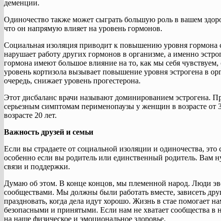
деменции.
Одиночество также может сыграть большую роль в вашем здор
что он напрямую влияет на уровень гормонов.
Социальная изоляция приводит к повышению уровня гормона с
нарушает работу других гормонов в организме, а именно эстро
гормона имеют большое влияние на то, как мы себя чувствуем
уровень кортизола вызывает повышение уровня эстрогена в ор
очередь, снижает уровень прогестерона.
Этот дисбаланс врачи называют доминированием эстрогена. Пр
серьезным симптомам перименопаузы у женщин в возрасте от 30
возрасте 20 лет.
Важность друзей и семьи
Если вы страдаете от социальной изоляции и одиночества, это 
особенно если вы родитель или единственный родитель. Вам н
связи и поддержки.
Думаю об этом. В конце концов, мы племенной народ. Люди 
сообществами. Мы должны были работать вместе, зависеть друг 
праздновать, когда дела идут хорошо. Жизнь в стае помогает 
безопасными и принятыми. Если нам не хватает сообщества в 
на наше физическое и эмоциональное здоровье.