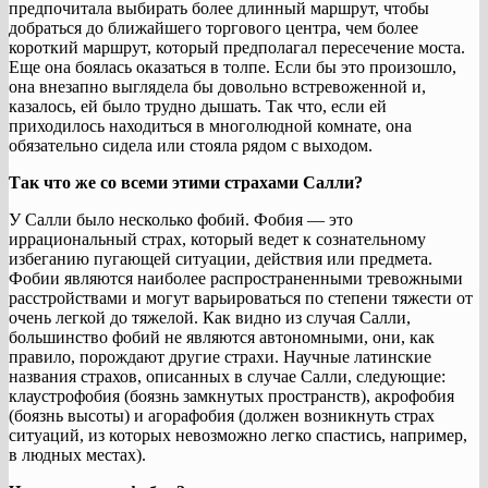
предпочитала выбирать более длинный маршрут, чтобы
добраться до ближайшего торгового центра, чем более
короткий маршрут, который предполагал пересечение моста.
Еще она боялась оказаться в толпе. Если бы это произошло,
она внезапно выглядела бы довольно встревоженной и,
казалось, ей было трудно дышать. Так что, если ей
приходилось находиться в многолюдной комнате, она
обязательно сидела или стояла рядом с выходом.
Так что же со всеми этими страхами Салли?
У Салли было несколько фобий. Фобия — это
иррациональный страх, который ведет к сознательному
избеганию пугающей ситуации, действия или предмета.
Фобии являются наиболее распространенными тревожными
расстройствами и могут варьироваться по степени тяжести от
очень легкой до тяжелой. Как видно из случая Салли,
большинство фобий не являются автономными, они, как
правило, порождают другие страхи. Научные латинские
названия страхов, описанных в случае Салли, следующие:
клаустрофобия (боязнь замкнутых пространств), акрофобия
(боязнь высоты) и агорафобия (должен возникнуть страх
ситуаций, из которых невозможно легко спастись, например,
в людных местах).