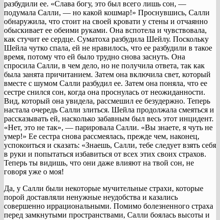
разбудили ее. «Слава богу, это был всего лишь сон, —
подумала Салли, — но какой кошмар!» Проснувшись, Салли
обнаружила, что стоит на своей кровати у стены и отчаянно
обыскивает ее обеими руками. Она вспотела и чувствовала,
как стучит ее сердце. Суматоха разбудила Шейлу. Поскольку
Шейла чутко спала, ей не нравилось, что ее разбудили в такое
время, потому что ей было трудно снова заснуть. Она
спросила Салли, в чем дело, но не получила ответа, так как
была занята причитанием. Затем она включила свет, который
вместе с шумом Салли разбудил ее. Затем она поняла, что ее
сестре снился сон, когда она проснулась от неожиданности.
Вид, который она увидела, рассмешил ее безудержно. Теперь
настала очередь Салли злиться. Шейла продолжала смеяться и
рассказывать ей, насколько забавным был весь этот инцидент.
«Нет, это не так», — парировала Салли. «Вы знаете, я чуть не
умер!» Ее сестра снова рассмеялась, прежде чем, наконец,
успокоиться и сказать: «Знаешь, Салли, тебе следует взять себя
в руки и попытаться избавиться от всех этих своих страхов.
Теперь ты видишь, что они даже влияют на твой сон, не
говоря уже о моя!
Да, у Салли были некоторые мучительные страхи, которые
порой доставляли ненужные неудобства и казались
совершенно иррациональными. Помимо болезненного страха
перед замкнутыми пространствами, Салли боялась высоты и