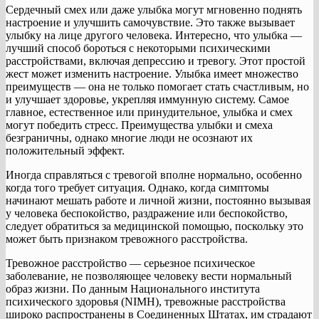
Сердечный смех или даже улыбка могут мгновенно поднять
настроение и улучшить самочувствие. Это также вызывает
улыбку на лице другого человека. Интересно, что улыбка —
лучший способ бороться с некоторыми психическими
расстройствами, включая депрессию и тревогу. Этот простой
жест может изменить настроение. Улыбка имеет множество
преимуществ — она ​​не только помогает стать счастливым, но
и улучшает здоровье, укрепляя иммунную систему. Самое
главное, естественное или принудительное, улыбка и смех
могут победить стресс. Преимущества улыбки и смеха
безграничны, однако многие люди не осознают их
положительный эффект.
Иногда справляться с тревогой вполне нормально, особенно
когда того требует ситуация. Однако, когда симптомы
начинают мешать работе и личной жизни, постоянно вызывая
у человека беспокойство, раздражение или беспокойство,
следует обратиться за медицинской помощью, поскольку это
может быть признаком тревожного расстройства.
Тревожное расстройство — серьезное психическое
заболевание, не позволяющее человеку вести нормальный
образ жизни. По данным Национального института
психического здоровья (NIMH), тревожные расстройства
широко распространены в Соединенных Штатах, им страдают