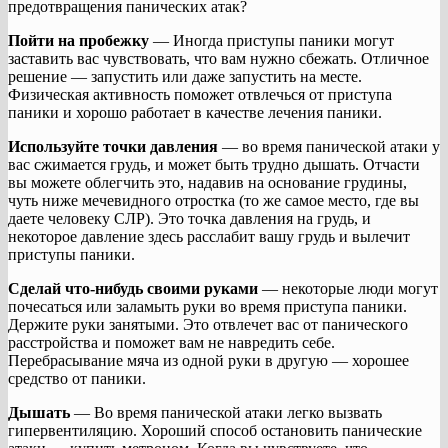
предотвращения панических атак?
Пойти на пробежку
— Иногда приступы паники могут
заставить вас чувствовать, что вам нужно сбежать. Отличное
решение — запустить или даже запустить на месте.
Физическая активность поможет отвлечься от приступа
паники и хорошо работает в качестве лечения паники.
Используйте точки давления
— во время панической атаки у
вас сжимается грудь, и может быть трудно дышать. Отчасти
вы можете облегчить это, надавив на основание грудины,
чуть ниже мечевидного отростка (то же самое место, где вы
даете человеку СЛР). Это точка давления на грудь, и
некоторое давление здесь расслабит вашу грудь и вылечит
приступы паники.
Сделай что-нибудь своими руками
— некоторые люди могут
почесаться или заламыть руки во время приступа паники.
Держите руки занятыми. Это отвлечет вас от панического
расстройства и поможет вам не навредить себе.
Перебрасывание мяча из одной руки в другую — хорошее
средство от паники.
Дышать
— Во время панической атаки легко вызвать
гипервентиляцию. Хороший способ остановить панические