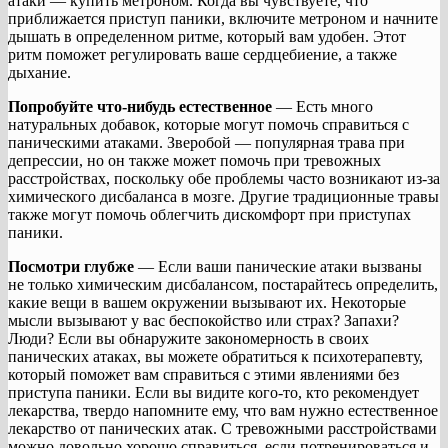
атаки — купить метроном. Когда вы чувствуете, что
приближается приступ паники, включите метроном и начните
дышать в определенном ритме, который вам удобен. Этот
ритм поможет регулировать ваше сердцебиение, а также
дыхание.
Попробуйте что-нибудь естественное
— Есть много
натуральных добавок, которые могут помочь справиться с
паническими атаками. Зверобой — популярная трава при
депрессии, но он также может помочь при тревожных
расстройствах, поскольку обе проблемы часто возникают из-за
химического дисбаланса в мозге. Другие традиционные травы
также могут помочь облегчить дискомфорт при приступах
паники.
Посмотри глубже
— Если ваши панические атаки вызваны
не только химическим дисбалансом, постарайтесь определить,
какие вещи в вашем окружении вызывают их. Некоторые
мысли вызывают у вас беспокойство или страх? Запахи?
Люди? Если вы обнаружите закономерность в своих
панических атаках, вы можете обратиться к психотерапевту,
который поможет вам справиться с этими явлениями без
приступа паники. Если вы видите кого-то, кто рекомендует
лекарства, твердо напомните ему, что вам нужно естественное
лекарство от панических атак. С тревожными расстройствами
можно довольно хорошо справиться, если потренироваться и