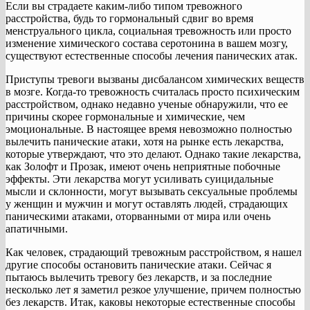
Если вы страдаете каким-либо типом тревожного
расстройства, будь то гормональный сдвиг во время
менструального цикла, социальная тревожность или просто
изменение химического состава серотонина в вашем мозгу,
существуют естественные способы лечения панических атак.
Приступы тревоги вызваны дисбалансом химических веществ
в мозге. Когда-то тревожность считалась просто психическим
расстройством, однако недавно ученые обнаружили, что ее
причины скорее гормональные и химические, чем
эмоциональные. В настоящее время невозможно полностью
вылечить панические атаки, хотя на рынке есть лекарства,
которые утверждают, что это делают. Однако такие лекарства,
как Золофт и Прозак, имеют очень неприятные побочные
эффекты. Эти лекарства могут усиливать суицидальные
мысли и склонности, могут вызывать сексуальные проблемы
у женщин и мужчин и могут оставлять людей, страдающих
паническими атаками, оторванными от мира или очень
апатичными.
Как человек, страдающий тревожным расстройством, я нашел
другие способы остановить панические атаки. Сейчас я
пытаюсь вылечить тревогу без лекарств, и за последние
несколько лет я заметил резкое улучшение, причем полностью
без лекарств. Итак, каковы некоторые естественные способы