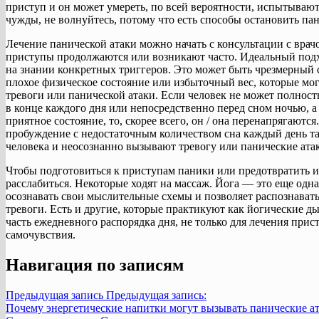
приступ и он может умереть, по всей вероятности, испытывают 
чужды, не волнуйтесь, потому что есть способы остановить пан
Лечение панической атаки можно начать с консультации с врачо
приступы продолжаются или возникают часто. Идеальный подх
на знании конкретных триггеров. Это может быть чрезмерный с
плохое физическое состояние или избыточный вес, которые мо
тревоги или панической атаки. Если человек не может полност
в конце каждого дня или непосредственно перед сном ночью, а
приятное состояние, то, скорее всего, он / она перенапрягают
пробуждение с недостаточным количеством сна каждый день та
человека и неосознанно вызывают тревогу или панические ата
Чтобы подготовиться к приступам паники или предотвратить 
расслабиться. Некоторые ходят на массаж. Йога — это еще одна
осознавать свои мыслительные схемы и позволяет распознава
тревоги. Есть и другие, которые практикуют как йогические д
часть ежедневного распорядка дня, не только для лечения прис
самочувствия.
Навигация по записям
Предыдущая запись
Предыдущая запись:
Почему энергетические напитки могут вызывать панические а