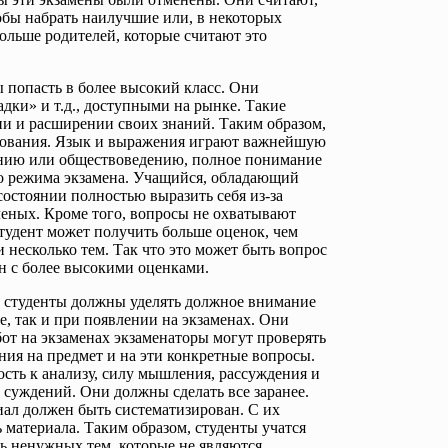
тобы набрать наилучшие или, в некоторых
ольше родителей, которые считают это
 попасть в более высокий класс. Они
дки» и т.д., доступными на рынке. Такие
нии и расширении своих знаний. Таким образом,
разования. Язык и выражения играют важнейшую
знанию или обществоведению, полное понимание
го режима экзамена. Учащийся, обладающий
остоянии полностью выразить себя из-за
ченых. Кроме того, вопросы не охватывают
тудент может получить больше оценок, чем
и несколько тем. Так что это может быть вопрос
ен с более высокими оценками.
о студенты должны уделять должное внимание
е, так и при появлении на экзаменах. Они
бот на экзаменах экзаменаторы могут проверять
ния на предмет и на эти конкретные вопросы.
сть к анализу, силу мышления, рассуждения и
суждений. Они должны сделать все заранее.
ал должен быть систематизирован. С их
материала. Таким образом, студенты учатся
ь ненужных тем, которые не являются