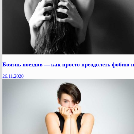
Боязнь поездов — как просто преодолеть фобию п
26.11.2020