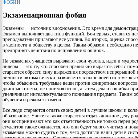
ФОБИИ
Экзаменационная фобия
Экзамены — источник вдохновения. Это время для демонстраци
Экзамен выполняет два типа функций. Во-первых, ставится цел
преподаватели прилагают все усилия. Во-вторых, оценка спосо
в частности и обществу в целом. Таким образом, необходимо 
предпринять действия по исправлению ошибок.
На экзаменах учащиеся выражают свои чувства, идеи и мудрос
лидеры — это те, кто способен правильно выразить себя с по
стараются обрести силу выражения посредством непрерывной 
личности автоматически развивается в нынешней системе экза
чтобы объяснить требуемые вещи против конкретных вопросов
длинные ответы, не понимая основ, а затем делают ошибки пр
увеличивает интеллектуального понимания предмета. Таким об
обучения и режим экзамена.
Все люди стараются отдать своих детей в лучшие школы и кол
образование. Учителя также стараются отдать должное делу род
они воспринимают это как ответственность не только перед род
студентов также ожидается, что они будут много учиться и пок
экзаменам можно судить о том, чего достигли наши дети в сис
экзаменов неоспорима. Однако некоторые родители хотят, что