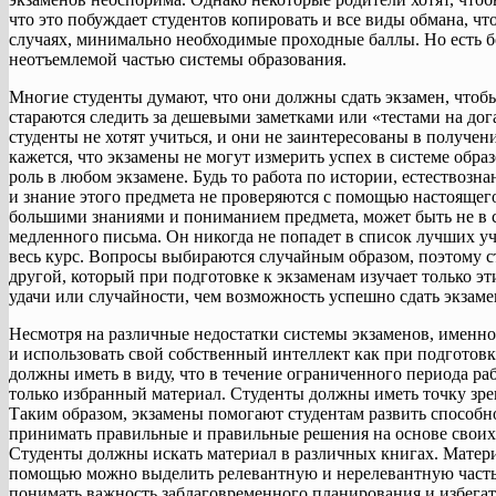
что это побуждает студентов копировать и все виды обмана, ч
случаях, минимально необходимые проходные баллы. Но есть б
неотъемлемой частью системы образования.
Многие студенты думают, что они должны сдать экзамен, чтобы
стараются следить за дешевыми заметками или «тестами на дога
студенты не хотят учиться, и они не заинтересованы в получе
кажется, что экзамены не могут измерить успех в системе об
роль в любом экзамене. Будь то работа по истории, естество
и знание этого предмета не проверяются с помощью настояще
большими знаниями и пониманием предмета, может быть не в с
медленного письма. Он никогда не попадет в список лучших у
весь курс. Вопросы выбираются случайным образом, поэтому с
другой, который при подготовке к экзаменам изучает только эт
удачи или случайности, чем возможность успешно сдать экзам
Несмотря на различные недостатки системы экзаменов, именн
и использовать свой собственный интеллект как при подготовк
должны иметь в виду, что в течение ограниченного периода ра
только избранный материал. Студенты должны иметь точку зре
Таким образом, экзамены помогают студентам развить способно
принимать правильные и правильные решения на основе своих 
Студенты должны искать материал в различных книгах. Матери
помощью можно выделить релевантную и нерелевантную часть 
понимать важность заблаговременного планирования и избегат