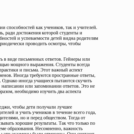
и способностей как учеников, так и учителей.
ь, ради достижения которой студенты и
бностей и успеваемости детей видна родителям
периодически проводить осмотры, чтобы
ть в виде письменных ответов. Гейнеры или
мощью мощного выражения. Студенты всегда
практики и письма. Этот важный аспект
менов. Иногда требуются пространные ответы,
. Однако иногда учащиеся пытаются скучить
и написании или запоминании ответов. Это не
разом, необходимо изучить два аспекта
леджи, чтобы дети получали лучшее
ителей и учить учеников в течение всего года,
ителями, но и перед обществом. Тогда от
азывать хорошие результаты. Так что только по
теме образования. Несомненно, важность
бы эти экзамены были отменены. Они считают,