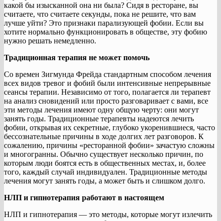
какой бы изысканной она ни была? Сидя в ресторане, вы
считаете, что считаете секунды, пока не решите, что вам
лучше уйти? Это признаки парализующей фобии. Если вы
хотите нормально функционировать в обществе, эту фобию
нужно решать немедленно.
Традиционная терапия не может помочь
Со времен Зигмунда Фрейда стандартным способом лечения
всех видов тревог и фобий были интенсивные непрерывные
сеансы терапии. Независимо от того, полагается ли терапевт
на анализ сновидений или просто разговаривает с вами, все
эти методы лечения имеют одну общую черту: они могут
занять годы. Традиционные терапевты надеются лечить
фобии, открывая их секретные, глубоко укоренившиеся, часто
бессознательные причины в ходе долгих лет разговоров. К
сожалению, причины «ресторанной фобии» зачастую сложны
и многогранны. Обычно существует несколько причин, по
которым люди боятся есть в общественных местах, и, более
того, каждый случай индивидуален. Традиционные методы
лечения могут занять годы, а может быть и слишком долго.
НЛП и гипнотерапия работают в настоящем
НЛП и гипнотерапия — это методы, которые могут излечить