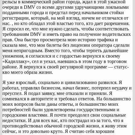
рельсы в коммерческий район города, ждал в этой ужасной
очереди в DMV со всеми другими удручающими лояльными
подданными города и предстал перед начальником стойки
регистрации, который, на мой взгляд, ничем не отличался от
нас. , но кто обладал этой властью того, кто дает разрешения.
Я спросил ее, что мне нужно сделать, чтобы соответствовать
требованиям DMV и иметь право на получение водительских
прав. Она быстро просмотрела мою историю трафика и
сказала мне, что мои билеты без лицензии оператора сделали
меня непригодным. Вместо того, чтобы терпеть дальнейшие
унижения, я согласился и с гордостью вернулся к своему
«Кадиллаку», сел и уехал, наевшись в этом году в торговом
районе. Я вернулся к своей регулярной программе — статус-
кво моего образа жизни.
Я уже взрослый, социально и цивилизованно развился. Я
работал, управлял бизнесом, начал бизнес, потерпел неудачу и
преуспел. Я подал заявку, мне отказали и приняли. Я
сомневался в авторитете и требовал ответов. На большинство
моих вопросов были даны ответы, и большинство моих
потребностей были удовлетворены государственными и
городскими властями. Я почти преодолел свои социальные
недостатки. И для всех вас, кто пострадал из-за того, что я
противодействовал обычной городской жизни, я живу этим
сейчас, и это довольно круто. Я считаю себя хорошим