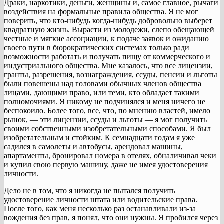
Драки, наркотики, деньги, женщины и, самое главное, рычаги
воздействия на формальные правила общества. Я не мог
поверить, что кто-нибудь когда-нибудь добровольно выберет
квадратную жизнь. Вырасти из молодежи, слепо обещающей
честные и мягкие ассоциации, к подаче заявок и ожиданию
своего пути в бюрократических системах только ради
возможности работать и получать пищу от коммерческого и
индустриального общества. Мне казалось, что все лицензии,
гранты, разрешения, вознаграждения, ссуды, пенсии и льготы
были повешены над головами обычных членов общества
лицами, дающими право, или теми, кто обладает такими
полномочиями. Я никому не подчинялся и меня ничего не
беспокоило. Более того, все, что, по мнению властей, имело
рынок, — эти лицензии, ссуды и льготы — я мог получить
своими собственными изобретательными способами. Я был
изобретательным и стойким. К семнадцати годам я уже
садился в самолеты и автобусы, арендовал машины,
апартаменты, бронировал номера в отелях, обналичивал чеки
и купил свою первую машину, даже не имея удостоверения
личности.
Дело не в том, что я никогда не пытался получить
удостоверение личности штата или водительские права.
После того, как меня несколько раз останавливали из-за
вождения без прав, я понял, что они нужны. Я пробился через