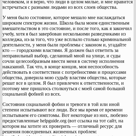
человеком, и я верю, что люди в целом милые, и мне нравится
встречаться с разными людьми из всех слоев общества.
У меня было состояние, которое мешало мне наслаждаться
широким спектром жизни. Школа была моим единственным
вмешательством в это состояние, и после того, как я закончил
учебу, хотя я был завербован несколькими разведчиками из
колледжа, из-за того, что уже всплыло столько криминальной
деятельности, у меня были проблемы с законом и, угадайте
кто — городскими властями. Я должен был ответить за
неправильный выбор, сделанный мной на улице, и суды
сочли целесообразным ввести меня в систему исполнения
наказаний. Так что, в конце концов, моя неспособность
действовать в соответствии с потребностями и процессами
общества, доверила мою судьбу властям общества, которые
решат все в целом. Я был привлечен к ответственности, и
поэтому мне пришлось столкнуться с моей самой большой
социальной фобией из всех.
Состояния социальной фобии и тревоги в той или иной
степени испытывают все люди. Все мы время от времени
испытываем его симптомы. Вот некоторые из них, любезно
предоставленные helpguide.org (вот ссылка на тот сайт, на
котором вы хотите их проверить — отличный ресурс для
решения повседневных жизненных проблем: