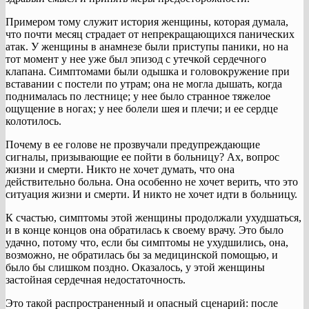
Примером тому служит история женщины, которая думала,
что почти месяц страдает от непрекращающихся панических
атак. У женщины в анамнезе были приступы паники, но на
тот момент у нее уже был эпизод с утечкой сердечного
клапана. Симптомами были одышка и головокружение при
вставании с постели по утрам; она не могла дышать, когда
поднималась по лестнице; у нее было странное тяжелое
ощущение в ногах; у нее болели шея и плечи; и ее сердце
колотилось.
Почему в ее голове не прозвучали предупреждающие
сигналы, призывающие ее пойти в больницу? Ах, вопрос
жизни и смерти. Никто не хочет думать, что она
действительно больна. Она особенно не хочет верить, что это
ситуация жизни и смерти. И никто не хочет идти в больницу.
К счастью, симптомы этой женщины продолжали ухудшаться,
и в конце концов она обратилась к своему врачу. Это было
удачно, потому что, если бы симптомы не ухудшились, она,
возможно, не обратилась бы за медицинской помощью, и
было бы слишком поздно. Оказалось, у этой женщины
застойная сердечная недостаточность.
Это такой распространенный и опасный сценарий: после