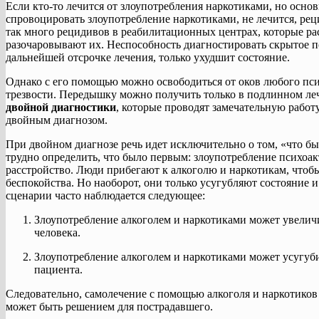
Если кто-то лечится от злоупотребления наркотиками, но основ
спровоцировать злоупотребление наркотиками, не лечится, ре
так много рецидивов в реабилитационных центрах, которые ра
разочаровывают их. Неспособность диагностировать скрытое п
дальнейшей отсрочке лечения, только ухудшит состояние.
Однако с его помощью можно освободиться от оков любого пси
трезвости. Передышку можно получить только в подлинном ле
двойной диагностики
, которые проводят замечательную работ
двойным диагнозом.
При двойном диагнозе речь идет исключительно о том, «что бы
трудно определить, что было первым: злоупотребление психо
расстройство. Люди прибегают к алкоголю и наркотикам, чтобы
беспокойства. Но наоборот, они только усугубляют состояние 
сценарии часто наблюдается следующее:
Злоупотребление алкоголем и наркотиками может увелич
человека.
Злоупотребление алкоголем и наркотиками может усугуб
пациента.
Следовательно, самолечение с помощью алкоголя и наркотиков
может быть решением для пострадавшего.