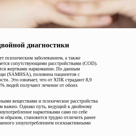
двойной диагностики
ет психическим заболеванием, а также
ается сопутствующими расстройствами (COD).
ятся жертвами наркомании. По данным
ощи (SAMHSA), половина пациентов с
ти. Это означает, что от ХПК страдают 8,9
4% людей получают лечение от обоих
вными веществами и психические расстройства
ом важно. Однако путь, ведущий к двойному
лоупотребление наркотиками само по себе
м образом, становится трудно отличить ранее
званного злоупотреблением психоактивными