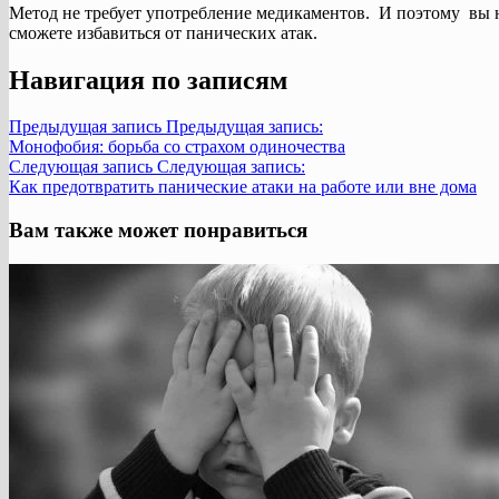
Метод не требует употребление медикаментов. И поэтому вы 
сможете избавиться от панических атак.
Навигация по записям
Предыдущая запись
Предыдущая запись:
Монофобия: борьба со страхом одиночества
Следующая запись
Следующая запись:
Как предотвратить панические атаки на работе или вне дома
Вам также может понравиться