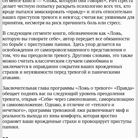
сегменте книги — «Ложь, которую они говорят», Рич Преста
делает честную попытку раскрыть психологию всех тех, кто
вроде пытался замаскировать «правду» и лгать относительно
ваших приступов тревоги и невзгод; считая вас уязвимым для
принятия, несмотря на риск причинить боль или стресс.
В следующем сегменте книги, обозначенном как «Ложь,
которую вы говорите себе», автор передает все обязанности
по борьбе с приступами паники. Здесь упор делается на
освобождении от самопровозглашенного представления о
том, что вы преодолели тревогу. Другими словами, это также
можно считать классическим случаем самообмана и
заключается в оправдании сокрытия ваших врожденных
страхов и неуязвимости перед тревогой и паническими
атаками.
Заключительная глава программы «Ложь о тревоге» «Правда»
обещает поднять вас на следующий уровень преодоления
тревоги, открыв «Себя» через самопознание, самореализацию
и самоомоложение. Однако, в отличие от «теплого и
нечеткого», программа тревожной лжи развенчивает миф и
реальность выхода из зоны комфорта, которая яростно
охраняет ваши врожденные страхи и провоцирует приступы
паники.