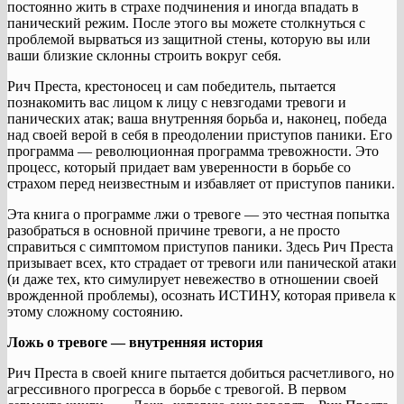
постоянно жить в страхе подчинения и иногда впадать в
панический режим. После этого вы можете столкнуться с
проблемой вырваться из защитной стены, которую вы или
ваши близкие склонны строить вокруг себя.
Рич Преста, крестоносец и сам победитель, пытается
познакомить вас лицом к лицу с невзгодами тревоги и
панических атак; ваша внутренняя борьба и, наконец, победа
над своей верой в себя в преодолении приступов паники. Его
программа — революционная программа тревожности. Это
процесс, который придает вам уверенности в борьбе со
страхом перед неизвестным и избавляет от приступов паники.
Эта книга о программе лжи о тревоге — это честная попытка
разобраться в основной причине тревоги, а не просто
справиться с симптомом приступов паники. Здесь Рич Преста
призывает всех, кто страдает от тревоги или панической атаки
(и даже тех, кто симулирует невежество в отношении своей
врожденной проблемы), осознать ИСТИНУ, которая привела к
этому сложному состоянию.
Ложь о тревоге — внутренняя история
Рич Преста в своей книге пытается добиться расчетливого, но
агрессивного прогресса в борьбе с тревогой. В первом