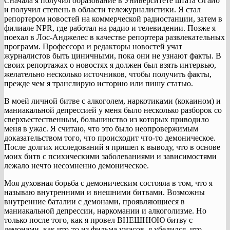
Сначала я получил образование в Университете штата Огайо
и получил степень в области тележурналистики. Я стал
репортером новостей на коммерческой радиостанции, затем в
филиале NPR, где работал на радио и телевидении. Позже я
поехал в Лос-Анджелес в качестве репортера развлекательных
программ. Профессора и редакторы новостей учат
журналистов быть циничными, пока они не узнают факты. В
своих репортажах о новостях я должен был взять интервью,
желательно несколько источников, чтобы получить факты,
прежде чем я транслирую историю или пишу статью.
В моей личной битве с алкоголем, наркотиками (кокаином) и
маниакальной депрессией у меня было несколько разборок со
сверхъестественным, большинство из которых приводило
меня в ужас. Я считаю, что это было неопровержимым
доказательством того, что происходит что-то демоническое.
После долгих исследований я пришел к выводу, что в основе
моих битв с психическими заболеваниями и зависимостями
лежало нечто несомненно демоническое.
Моя духовная борьба с демоническим состояла в том, что я
называю внутренними и внешними битвами. Возможны
внутренние баталии с демонами, проявляющиеся в
маниакальной депрессии, наркомании и алкоголизме. Но
только после того, как я провел ВНЕШНЮЮ битву с
демонами, как что-то из фильма ужасов, я убедился, что