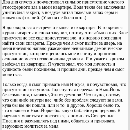
Два дня спустя я почувствовал сильное присутствие чистого
атмосферного зла в моей квартире. Вода текла без включения,
унитаз был закрыт, в воздухе витал тяжелый запах серы и
кошачьих фекалий. (У меня не было кота.)
Я договорился о встрече и вышел из квартиры. В то время я
курил сигареты и снова закурил, потому что забыл о них. Злое
присутствие все еще присутствовало, и я нервно поспешил
найти свои сигареты. Прежде чем я смог выйти за дверь, на
меня внезапно напало ужасающее невидимое демоническое
присутствие, которое вцепилось мне в спину и пронзило
основание моего позвоночника до мозга. Я в ужасе с криком
выбежал из квартиры. Я чувствовал, что моя личность и
сущность были похищены, и прошли дни, прежде чем я смог
молиться.
Только когда я смог призвать имя Иисуса, я почувствовал, что
присутствие отступило. Год спустя я переехал в Нью-Йорк —
без сомнения, пытаясь уйти от демонов! Что глупо, потому
что они либо внутри вас, либо без проблем следуют за вами,
куда бы вы ни пошли, или и то, и другое. Хорошо было то,
что я нашел в Нью-Йорке большую библейскую церковь. Я
научился молиться и поститься, запоминать Священные
Писания и размышлять над ними, общаться и призывать
верующих молиться за меня.