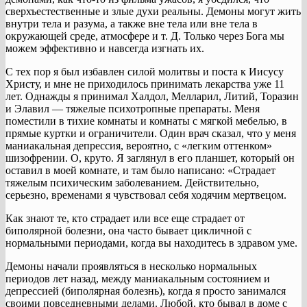
сверхъестественные и злые духи реальны. Демоны могут жить
внутри тела и разума, а также вне тела или вне тела в
окружающей среде, атмосфере и т. Д. Только через Бога мы
можем эффективно и навсегда изгнать их.
С тех пор я был избавлен силой молитвы и поста к Иисусу
Христу, и мне не приходилось принимать лекарства уже 11
лет. Однажды я принимал Халдол, Мелларил, Литий, Торазин
и Элавил — тяжелые психотропные препараты. Меня
поместили в тихие комнаты и комнаты с мягкой мебелью, в
прямые куртки и ограничители. Один врач сказал, что у меня
маниакальная депрессия, вероятно, с «легким оттенком»
шизофрении. О, круто. Я заглянул в его планшет, который он
оставил в моей комнате, и там было написано: «Страдает
тяжелым психическим заболеванием. Действительно,
серьезно, временами я чувствовал себя ходячим мертвецом.
Как знают те, кто страдает или все еще страдает от
биполярной болезни, она часто бывает цикличной с
нормальными периодами, когда вы находитесь в здравом уме.
Демоны начали проявляться в несколько нормальных
периодов лет назад, между маниакальным состоянием и
депрессией (биполярная болезнь), когда я просто занимался
своими повседневными делами. Любой, кто бывал в доме с