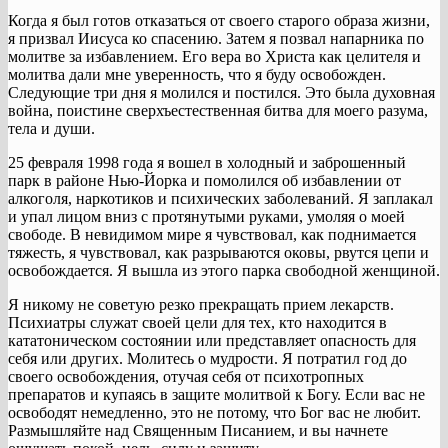
Когда я был готов отказаться от своего старого образа жизни,
я призвал Иисуса ко спасению. Затем я позвал напарника по
молитве за избавлением. Его вера во Христа как целителя и
молитва дали мне уверенность, что я буду освобожден.
Следующие три дня я молился и постился. Это была духовная
война, поистине сверхъестественная битва для моего разума,
тела и души.
25 февраля 1998 года я вошел в холодный и заброшенный
парк в районе Нью-Йорка и помолился об избавлении от
алкоголя, наркотиков и психических заболеваний. Я заплакал
и упал лицом вниз с протянутыми руками, умоляя о моей
свободе. В невидимом мире я чувствовал, как поднимается
тяжесть, я чувствовал, как разрываются оковы, рвутся цепи и
освобождается. Я вышла из этого парка свободной женщиной.
Я никому не советую резко прекращать прием лекарств.
Психиатры служат своей цели для тех, кто находится в
кататоническом состоянии или представляет опасность для
себя или других. Молитесь о мудрости. Я потратил год до
своего освобождения, отучая себя от психотропных
препаратов и купаясь в защите молитвой к Богу. Если вас не
освободят немедленно, это не потому, что Бог вас не любит.
Размышляйте над Священным Писанием, и вы начнете