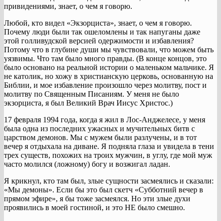
привидениями, знает, о чем я говорю.
Любой, кто видел «Экзорциста», знает, о чем я говорю.
Почему люди были так ошеломлены и так напуганы даже
этой голливудской версией одержимости и избавления?
Потому что в глубине души мы чувствовали, что можем быть
уязвимы. Что там было много правды. (В конце концов, это
было основано на реальной истории о маленьком мальчике. Я
не католик, но хожу в христианскую церковь, основанную на
Библии, и мое избавление произошло через молитву, пост и
молитву по Священным Писаниям. У меня не было
экзорциста, я был Великий Врач Иисус Христос.)
17 февраля 1994 года, когда я жил в Лос-Анджелесе, у меня
была одна из последних ужасных и мучительных битв с
царством демонов. Мы с мужем были разлучены, и в тот
вечер я отдыхала на диване. Я подняла глаза и увидела в тени
трех существ, похожих на троих мужчин, в углу, где мой муж
часто молился (ложному) богу и возжигал ладан.
Я крикнул, кто там был, злые сущности засмеялись и сказали:
«Мы демоны». Если бы это был скетч «Субботний вечер в
прямом эфире», я бы тоже засмеялся. Но эти злые духи
проявились в моей гостиной, и это НЕ было смешно.