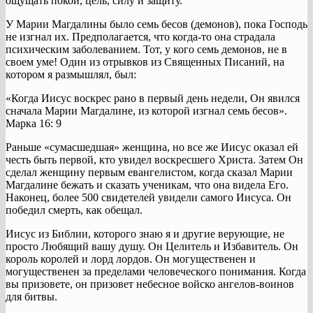
ощущать покой, цель, силу и защиту.
У Марии Магдалины было семь бесов (демонов), пока Господь
не изгнал их. Предполагается, что когда-то она страдала
психическим заболеванием. Тот, у кого семь демонов, не в
своем уме! Один из отрывков из Священных Писаний, на
котором я размышлял, был:
«Когда Иисус воскрес рано в первый день недели, Он явился
сначала Марии Магдалине, из которой изгнал семь бесов».
Марка 16: 9
Раньше «сумасшедшая» женщина, но все же Иисус оказал ей
честь быть первой, кто увидел воскресшего Христа. Затем Он
сделал женщину первым евангелистом, когда сказал Марии
Магдалине бежать и сказать ученикам, что она видела Его.
Наконец, более 500 свидетелей увидели самого Иисуса. Он
победил смерть, как обещал.
Иисус из Библии, которого знаю я и другие верующие, не
просто Любящий вашу душу. Он Целитель и Избавитель. Он
король королей и лорд лордов. Он могущественен и
могущественен за пределами человеческого понимания. Когда
вы призовете, он призовет небесное войско ангелов-воинов
для битвы.