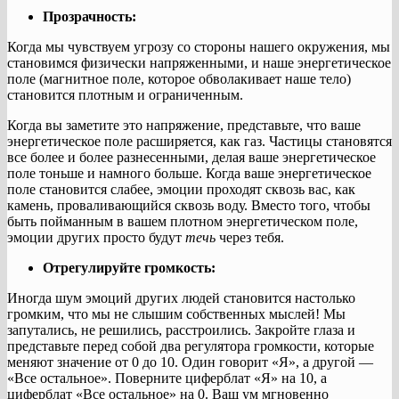
Прозрачность:
Когда мы чувствуем угрозу со стороны нашего окружения, мы
становимся физически напряженными, и наше энергетическое
поле (магнитное поле, которое обволакивает наше тело)
становится плотным и ограниченным.
Когда вы заметите это напряжение, представьте, что ваше
энергетическое поле расширяется, как газ. Частицы становятся
все более и более разнесенными, делая ваше энергетическое
поле тоньше и намного больше. Когда ваше энергетическое
поле становится слабее, эмоции проходят сквозь вас, как
камень, проваливающийся сквозь воду. Вместо того, чтобы
быть пойманным в вашем плотном энергетическом поле,
эмоции других просто будут
течь
через тебя.
Отрегулируйте громкость:
Иногда шум эмоций других людей становится настолько
громким, что мы не слышим собственных мыслей! Мы
запутались, не решились, расстроились. Закройте глаза и
представьте перед собой два регулятора громкости, которые
меняют значение от 0 до 10. Один говорит «Я», а другой —
«Все остальное». Поверните циферблат «Я» на 10, а
циферблат «Все остальное» на 0. Ваш ум мгновенно