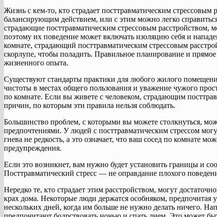
Жизнь с кем-то, кто страдает посттравматическим стрессовым
балансирующим действием, или с этим можно легко справиться
страдающие посттравматическим стрессовым расстройством, м
поэтому их поведение может включать изоляцию себя и нападени
комнате, страдающий посттравматическим стрессовым расстрой
скорлупе, чтобы поладить. Правильное планирование и прямо
жизненного опыта.
Существуют стандарты практики для любого жилого помещения
чистоты в местах общего пользования и уважение чужого прос
по комнате. Если вы живете с человеком, страдающим посттра
причин, по которым эти правила нельзя соблюдать.
Большинство проблем, с которыми вы можете столкнуться, мож
предпочтениями. У людей с посттравматическим стрессом могу
гнева не редкость, а это означает, что ваш сосед по комнате мо
предупреждения.
Если это возникнет, вам нужно будет установить границы и соо
Посттравматический стресс — не оправдание плохого поведени
Нередко те, кто страдает этим расстройством, могут достаточно
крах дома. Некоторые люди держатся особняком, предпочитая уед
нескольких дней, когда им больше не нужно делать ничего. На
предпочитают бодрствовать ночью и спать днем. Это может б