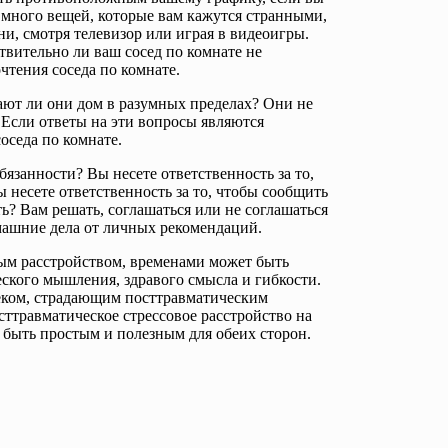
ь много вещей, которые вам кажутся странными,
и, смотря телевизор или играя в видеоигры.
ствительно ли ваш сосед по комнате не
чтения соседа по комнате.
ают ли они дом в разумных пределах? Они не
 Если ответы на эти вопросы являются
оседа по комнате.
бязанности? Вы несете ответственность за то,
ы несете ответственность за то, чтобы сообщить
ть? Вам решать, соглашаться или не соглашаться
омашние дела от личных рекомендаций.
ым расстройством, временами может быть
ского мышления, здравого смысла и гибкости.
веком, страдающим посттравматическим
осттравматическое стрессовое расстройство на
 быть простым и полезным для обеих сторон.