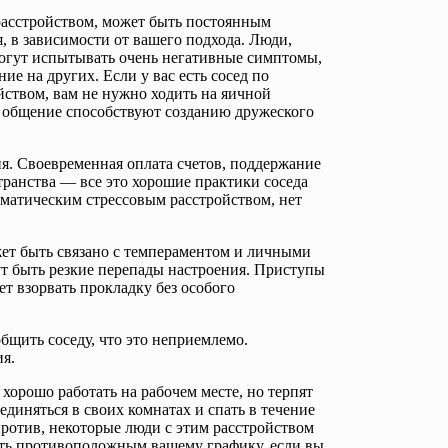
 расстройством, может быть постоянным
, в зависимости от вашего подхода. Люди,
огут испытывать очень негативные симптомы,
е на других. Если у вас есть сосед по
ством, вам не нужно ходить на яичной
е общение способствуют созданию дружеского
. Своевременная оплата счетов, поддержание
транства — все это хорошие практики соседа
вматическим стрессовым расстройством, нет
ет быть связано с темпераментом и личными
т быть резкие перепады настроения. Приступы
жет взорвать прокладку без особого
бщить соседу, что это неприемлемо.
я.
 хорошо работать на рабочем месте, но терпят
иняться в своих комнатах и ​​спать в течение
против, некоторые люди с этим расстройством
ыть противоположным вашему графику, если вы