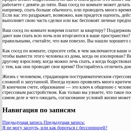
работаете с девяти до пяти. Ваш сосед по комнате может делат
например, спать больше обычного, или проводить много времен
Если вас это раздражает, возможно, вам придется оценить, дей
выполняет свою часть сделки или вас беспокоят личные предпо
Ваш сосед по комнате вовремя платит за квартиру? Поддержив
дают вам спать всю ночь или вторгаются в ваше пространство?
правильными, считайте, что вам повезло. Вы нашли хорошего с
Как сосед по комнате, спросите себя, в чем заключаются ваши о
чтобы вывести этого человека из дома, когда он изолирован? В
другому взрослому, когда можно лечь спать, а когда бодрствова
с тем, как они проводят свое время? Постарайтесь отличить д
Жизнь с человеком, страдающим посттравматическим стрессов
сложной и запутанной. Иногда нужно проявлять много критиче
В конечном счете, образование — это ключ к общению с чело
стрессовым расстройством. Как только вы узнаете, что такое п
самом деле и чего ожидать, согласование условий жизни может
Навигация по записям
Предыдущая запись
Предыдущая запись:
Я не могу заснуть, или как бороться с бессонницей?