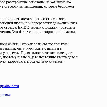
ого расстройства основаны на когнитивно-
ие стереотипы мышления, которые беспокоят
чения посттравматического стрессового
есенсибилизацию и переработку движений глаз
ам стресса. EMDR-терапию должен проводить
чения. Это более специализированный метод
ашей жизни. Это как если бы это событие
ы терпим, мы учимся жить с ними и в
и у нас есть. Правильное лечение помещает
 поэтому вы не будете постоянно иметь дело с
ьную, здоровую и продуктивную жизнь.
оциальности
оровья