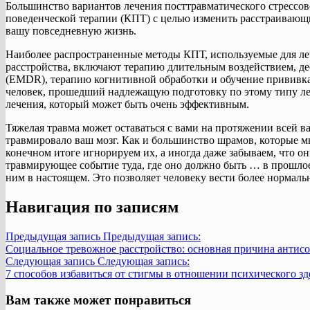
Большинство вариантов лечения посттравматического стрессов
поведенческой терапии (КПТ) с целью изменить расстраивающ
вашу повседневную жизнь.
Наиболее распространенные методы КПТ, используемые для ле
расстройства, включают терапию длительным воздействием, д
(EMDR), терапию когнитивной обработки и обучение прививк
человек, прошедший надлежащую подготовку по этому типу ле
лечения, который может быть очень эффективным.
Тяжелая травма может оставаться с вами на протяжении всей в
травмировало ваш мозг. Как и большинство шрамов, которые м
конечном итоге игнорируем их, а иногда даже забываем, что он
травмирующее событие туда, где оно должно быть … в прошлое,
ним в настоящем. Это позволяет человеку вести более нормал
Навигация по записям
Предыдущая запись
Предыдущая запись:
Социальное тревожное расстройство: основная причина антис
Следующая запись
Следующая запись:
7 способов избавиться от стигмы в отношении психического зд
Вам также может понравиться