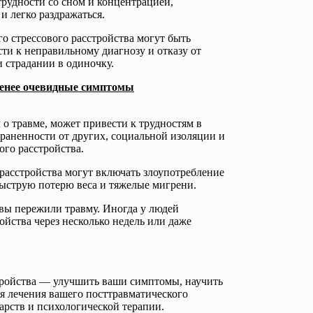
рудности со сном и концентрацией,
 легко раздражаться.
о стрессового расстройства могут быть
ти к неправильному диагнозу и отказу от
 страдании в одиночку.
менее очевидные симптомы
 о травме, может привести к трудностям в
траненности от других, социальной изоляции и
ого расстройства.
расстройства могут включать злоупотребление
быструю потерю веса и тяжелые мигрени.
 вы пережили травму. Иногда у людей
йства через несколько недель или даже
стройства — улучшить ваши симптомы, научить
ля лечения вашего посттравматического
карств и психологической терапии.