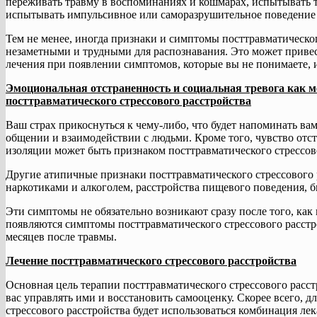
переживать травму в воспоминаниях и кошмарах, испытывать т
испытывать импульсивное или саморазрушительное поведение и
Тем не менее, иногда признаки и симптомы посттравматическог
незаметными и трудными для распознавания. Это может привес
лечения при появлении симптомов, которые вы не понимаете, и
Эмоциональная отстраненность и социальная тревога как 
посттравматического стрессового расстройства
Ваш страх прикоснуться к чему-либо, что будет напоминать вам
общении и взаимодействии с людьми. Кроме того, чувство отс
изоляции может быть признаком посттравматического стрессов
Другие атипичные признаки посттравматического стрессового 
наркотиками и алкоголем, расстройства пищевого поведения, 
Эти симптомы не обязательно возникают сразу после того, как
появляются симптомы посттравматического стрессового расстро
месяцев после травмы.
Лечение посттравматического стрессового расстройства
Основная цель терапии посттравматического стрессового рас
вас управлять ими и восстановить самооценку. Скорее всего, д
стрессового расстройства будет использоваться комбинация ле