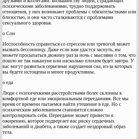
друзьями и коллегами. Большинству людей, страдающих
психическими заболеваниями, трудно поддерживать
отношения, у них возникают проблемы с обязательствами или
близостью, и они часто сталкиваются с проблемами
сексуального здоровья.
o Сон
Неспособность справиться со стрессом или тревогой может
вызвать бессонницу. Даже если вам удастся заснуть, вы
можете просыпаться дюжину раз за ночь с мыслями о том, что
пошло не так накануне или насколько плохим будет завтра. У
вас могут развиться серьезные нарушения сна, из-за которых
вы будете истощены и менее продуктивны.
o еда
Люди с психическими расстройствами более склонны к
комфортной еде или эмоциональным перееданиям. Все мы
время от времени пытаемся найти утешение в еде. Но с
психическим заболеванием становится сложно
контролировать себя. Переедание может привести к
ожирению, которое подвергает вас риску сердечных
заболеваний и диабета, а также создает нездоровый образ
тела.